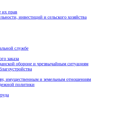
 их прав
льности, инвестиций и сельского хозяйства
альной службе
го заказа
данской обороне и чрезвычайным ситуациям
благоустройства
ству, имущественным и земельным отношениям
одежной политики
труда