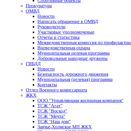
Спортивные объекты
Прокуратура
ОМВД
Новости
Написать обращение в ОМВД
Руководители
Участковые уполномоченые
Отчеты и статистика
Межведомственная комиссия по профилактик
Вневедомственная охрана
Муниципальная целевая программа
Добровольные народные дружины
ГИБДД
Новости
Безопасность дорожного движения
Муниципальная (целевая) программа
Контакты
Отдел Военного комиссариата
ЖКХ
ООО "Управляющая жилищная компания"
ТСЖ "Агат"
ТСЖ "Восход"
ТСЖ "Мечта"
ТСЖ "Наш дом"
Заячье-Холмское МП ЖКХ