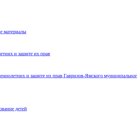
е материалы
етних и защите их прав
шеннолетних и защите их прав Гаврилов-Ямского муниципальног
ование детей