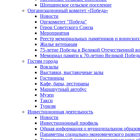
Шопшинское сельское поселение
Организационный комитет «Победа»
Новости
Оргкомитет "Победа"
Герои Советского Союза
Мероприятия
Реестр мемориальных памятников и воинских
Жилье ветеранам
75-летие Победы в Великой Отечественной в
Мемориал памяти к 70-летию Великой Побед
Гостям города
Вокзалы
Выставки, выставочные залы
Гостиницы
Кафе, бары, рестораны
Маршрутный автобус
Музеи
Такси
Туризм
Инвестиционная деятельность
Новости
Инвестиционный профиль
Общая информация о муниципальном образова
Параметры социально-экономического развит
Туристический потенциал муниципального о