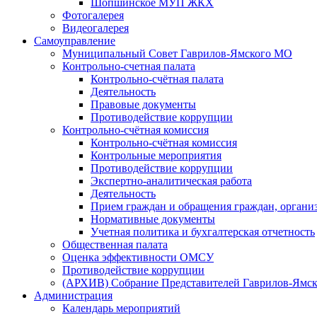
Шопшинское МУП ЖКХ
Фотогалерея
Видеогалерея
Самоуправление
Муниципальный Совет Гаврилов-Ямского МО
Контрольно-счетная палата
Контрольно-счётная палата
Деятельность
Правовые документы
Противодействие коррупции
Контрольно-счётная комиссия
Контрольно-счётная комиссия
Контрольные мероприятия
Противодействие коррупции
Экспертно-аналитическая работа
Деятельность
Прием граждан и обращения граждан, органи
Нормативные документы
Учетная политика и бухгалтерская отчетность
Общественная палата
Оценка эффективности ОМСУ
Противодействие коррупции
(АРХИВ) Собрание Представителей Гаврилов-Ямск
Администрация
Календарь мероприятий