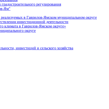
 градостроительного регулирования
ов-Ям"
еализуемых в Гаврилов-Ямском муниципальном округе
ествления инвестиционной деятельности
о климата в Гаврилов-Ямском округе»
ниципального округе
льности, инвестиций и сельского хозяйства