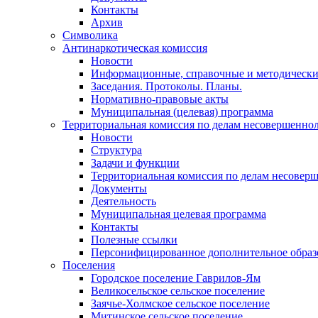
Контакты
Архив
Символика
Антинаркотическая комиссия
Новости
Информационные, справочные и методически
Заседания. Протоколы. Планы.
Нормативно-правовые акты
Муниципальная (целевая) программа
Территориальная комиссия по делам несовершеннол
Новости
Структура
Задачи и функции
Территориальная комиссия по делам несовер
Документы
Деятельность
Муниципальная целевая программа
Контакты
Полезные ссылки
Персонифицированное дополнительное образ
Поселения
Городское поселение Гаврилов-Ям
Великосельское сельское поселение
Заячье-Холмское сельское поселение
Митинское сельское поселение