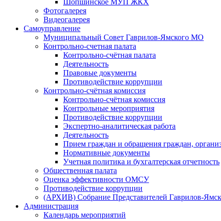
Шопшинское МУП ЖКХ
Фотогалерея
Видеогалерея
Самоуправление
Муниципальный Совет Гаврилов-Ямского МО
Контрольно-счетная палата
Контрольно-счётная палата
Деятельность
Правовые документы
Противодействие коррупции
Контрольно-счётная комиссия
Контрольно-счётная комиссия
Контрольные мероприятия
Противодействие коррупции
Экспертно-аналитическая работа
Деятельность
Прием граждан и обращения граждан, органи
Нормативные документы
Учетная политика и бухгалтерская отчетность
Общественная палата
Оценка эффективности ОМСУ
Противодействие коррупции
(АРХИВ) Собрание Представителей Гаврилов-Ямск
Администрация
Календарь мероприятий