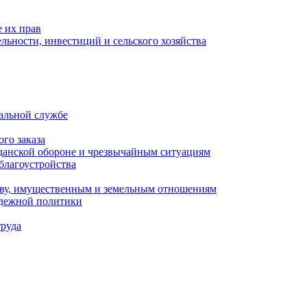
 их прав
льности, инвестиций и сельского хозяйства
альной службе
го заказа
данской обороне и чрезвычайным ситуациям
благоустройства
ству, имущественным и земельным отношениям
одежной политики
труда