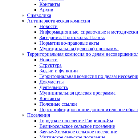
Контакты
Архив
Символика
Антинаркотическая комиссия
Новости
Информационные, справочные и методически
Заседания. Протоколы. Планы.
Нормативно-правовые акты
Муниципальная (целевая) программа
Территориальная комиссия по делам несовершеннол
Новости
Структура
Задачи и функции
Территориальная комиссия по делам несовер
Документы
Деятельность
Муниципальная целевая программа
Контакты
Полезные ссылки
Персонифицированное дополнительное образ
Поселения
Городское поселение Гаврилов-Ям
Великосельское сельское поселение
Заячье-Холмское сельское поселение
Митинское сельское поселение