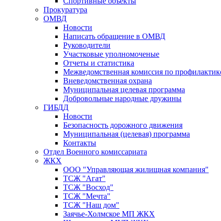
Спортивные объекты
Прокуратура
ОМВД
Новости
Написать обращение в ОМВД
Руководители
Участковые уполномоченые
Отчеты и статистика
Межведомственная комиссия по профилактик
Вневедомственная охрана
Муниципальная целевая программа
Добровольные народные дружины
ГИБДД
Новости
Безопасность дорожного движения
Муниципальная (целевая) программа
Контакты
Отдел Военного комиссариата
ЖКХ
ООО "Управляющая жилищная компания"
ТСЖ "Агат"
ТСЖ "Восход"
ТСЖ "Мечта"
ТСЖ "Наш дом"
Заячье-Холмское МП ЖКХ