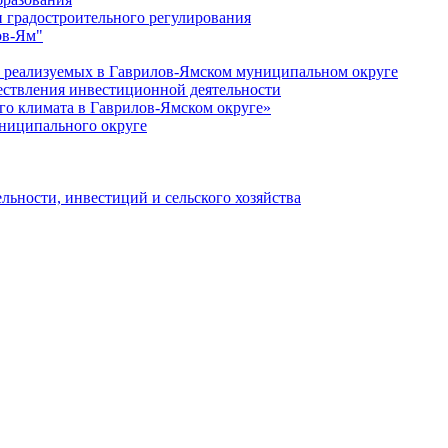
 градостроительного регулирования
ов-Ям"
еализуемых в Гаврилов-Ямском муниципальном округе
ествления инвестиционной деятельности
о климата в Гаврилов-Ямском округе»
ниципального округе
льности, инвестиций и сельского хозяйства