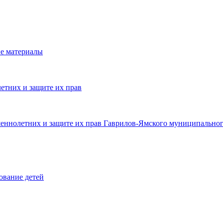
е материалы
етних и защите их прав
шеннолетних и защите их прав Гаврилов-Ямского муниципальног
ование детей