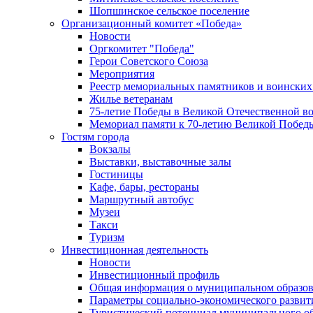
Шопшинское сельское поселение
Организационный комитет «Победа»
Новости
Оргкомитет "Победа"
Герои Советского Союза
Мероприятия
Реестр мемориальных памятников и воинских
Жилье ветеранам
75-летие Победы в Великой Отечественной в
Мемориал памяти к 70-летию Великой Побед
Гостям города
Вокзалы
Выставки, выставочные залы
Гостиницы
Кафе, бары, рестораны
Маршрутный автобус
Музеи
Такси
Туризм
Инвестиционная деятельность
Новости
Инвестиционный профиль
Общая информация о муниципальном образова
Параметры социально-экономического развит
Туристический потенциал муниципального о