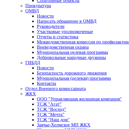
Спортивные объекты
Прокуратура
ОМВД
Новости
Написать обращение в ОМВД
Руководители
Участковые уполномоченые
Отчеты и статистика
Межведомственная комиссия по профилактик
Вневедомственная охрана
Муниципальная целевая программа
Добровольные народные дружины
ГИБДД
Новости
Безопасность дорожного движения
Муниципальная (целевая) программа
Контакты
Отдел Военного комиссариата
ЖКХ
ООО "Управляющая жилищная компания"
ТСЖ "Агат"
ТСЖ "Восход"
ТСЖ "Мечта"
ТСЖ "Наш дом"
Заячье-Холмское МП ЖКХ