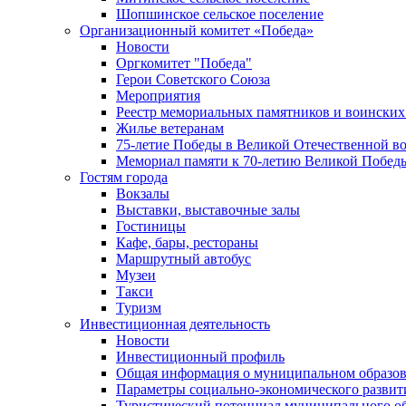
Шопшинское сельское поселение
Организационный комитет «Победа»
Новости
Оргкомитет "Победа"
Герои Советского Союза
Мероприятия
Реестр мемориальных памятников и воинских
Жилье ветеранам
75-летие Победы в Великой Отечественной в
Мемориал памяти к 70-летию Великой Побед
Гостям города
Вокзалы
Выставки, выставочные залы
Гостиницы
Кафе, бары, рестораны
Маршрутный автобус
Музеи
Такси
Туризм
Инвестиционная деятельность
Новости
Инвестиционный профиль
Общая информация о муниципальном образова
Параметры социально-экономического развит
Туристический потенциал муниципального о