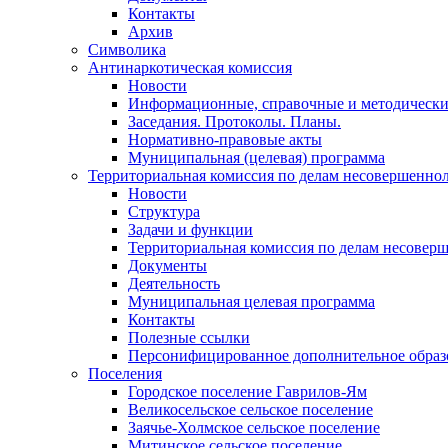
Контакты
Архив
Символика
Антинаркотическая комиссия
Новости
Информационные, справочные и методически
Заседания. Протоколы. Планы.
Нормативно-правовые акты
Муниципальная (целевая) программа
Территориальная комиссия по делам несовершеннол
Новости
Структура
Задачи и функции
Территориальная комиссия по делам несовер
Документы
Деятельность
Муниципальная целевая программа
Контакты
Полезные ссылки
Персонифицированное дополнительное образ
Поселения
Городское поселение Гаврилов-Ям
Великосельское сельское поселение
Заячье-Холмское сельское поселение
Митинское сельское поселение