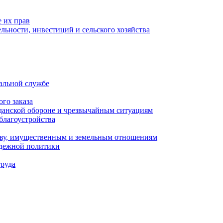
 их прав
льности, инвестиций и сельского хозяйства
альной службе
го заказа
данской обороне и чрезвычайным ситуациям
благоустройства
ству, имущественным и земельным отношениям
одежной политики
труда