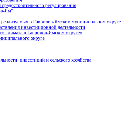
 градостроительного регулирования
ов-Ям"
еализуемых в Гаврилов-Ямском муниципальном округе
ествления инвестиционной деятельности
о климата в Гаврилов-Ямском округе»
ниципального округе
льности, инвестиций и сельского хозяйства