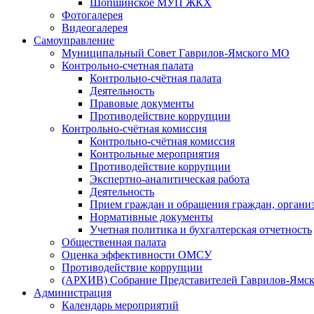
Шопшинское МУП ЖКХ
Фотогалерея
Видеогалерея
Самоуправление
Муниципальный Совет Гаврилов-Ямского МО
Контрольно-счетная палата
Контрольно-счётная палата
Деятельность
Правовые документы
Противодействие коррупции
Контрольно-счётная комиссия
Контрольно-счётная комиссия
Контрольные мероприятия
Противодействие коррупции
Экспертно-аналитическая работа
Деятельность
Прием граждан и обращения граждан, органи
Нормативные документы
Учетная политика и бухгалтерская отчетность
Общественная палата
Оценка эффективности ОМСУ
Противодействие коррупции
(АРХИВ) Собрание Представителей Гаврилов-Ямск
Администрация
Календарь мероприятий