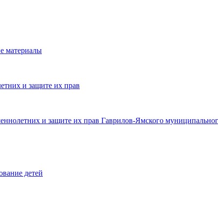
е материалы
етних и защите их прав
шеннолетних и защите их прав Гаврилов-Ямского муниципальног
ование детей