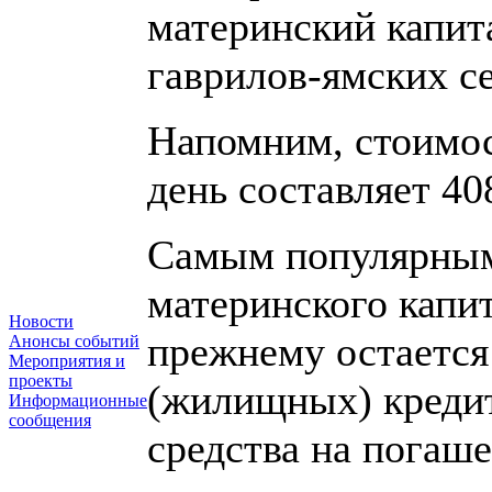
материнский капит
гаврилов-ямских с
Напомним, стоимос
день составляет 40
Самым популярным
материнского капи
Новости
прежнему остается
Анонсы событий
Мероприятия и
проекты
(жилищных) кредит
Информационные
сообщения
средства на погаш