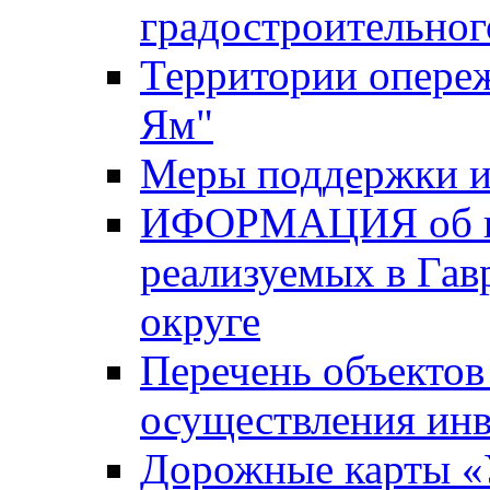
градостроительног
Территории опере
Ям"
Меры поддержки и
ИФОРМАЦИЯ об ин
реализуемых в Га
округе
Перечень объектов
осуществления ин
Дорожные карты «