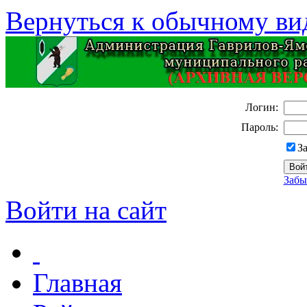
Вернуться к обычному ви
Логин:
Пароль:
З
Забы
Войти на сайт
Главная