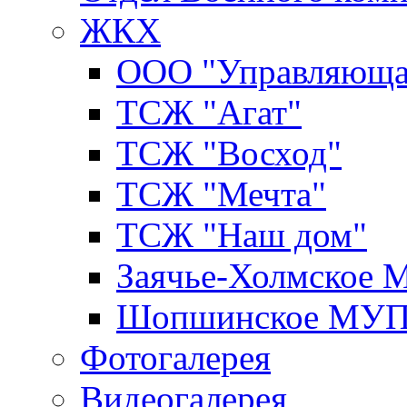
ЖКХ
ООО "Управляюща
ТСЖ "Агат"
ТСЖ "Восход"
ТСЖ "Мечта"
ТСЖ "Наш дом"
Заячье-Холмское
Шопшинское МУ
Фотогалерея
Видеогалерея