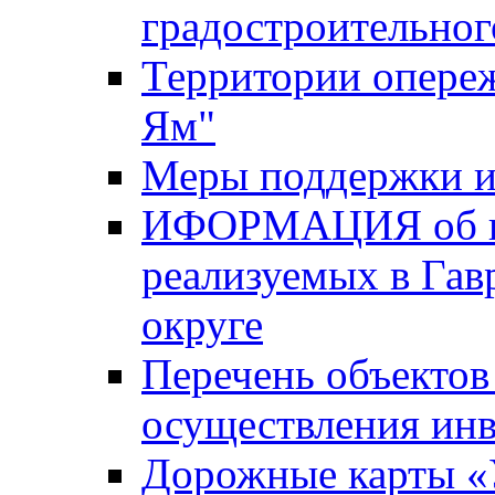
градостроительног
Территории опере
Ям"
Меры поддержки и
ИФОРМАЦИЯ об ин
реализуемых в Га
округе
Перечень объектов
осуществления ин
Дорожные карты «