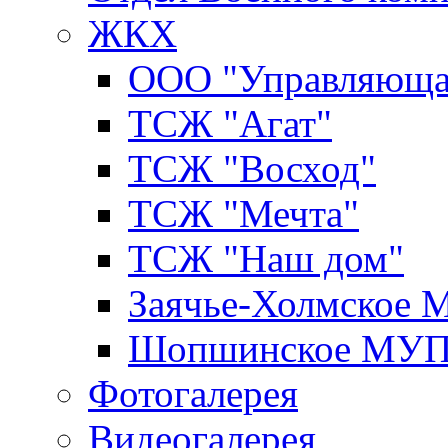
ЖКХ
ООО "Управляюща
ТСЖ "Агат"
ТСЖ "Восход"
ТСЖ "Мечта"
ТСЖ "Наш дом"
Заячье-Холмское
Шопшинское МУ
Фотогалерея
Видеогалерея