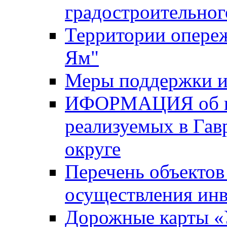
градостроительног
Территории опере
Ям"
Меры поддержки и
ИФОРМАЦИЯ об ин
реализуемых в Га
округе
Перечень объектов
осуществления ин
Дорожные карты «