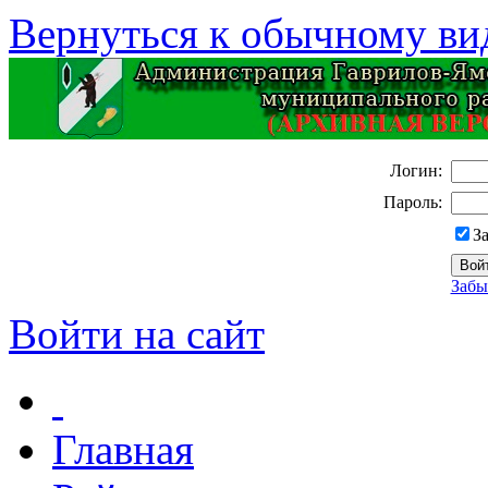
Вернуться к обычному ви
Логин:
Пароль:
З
Забы
Войти на сайт
Главная