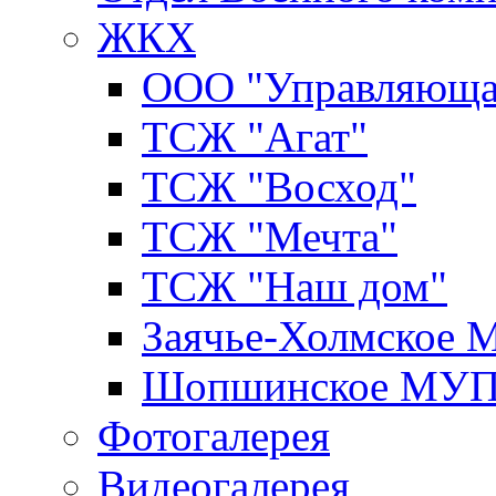
ЖКХ
ООО "Управляюща
ТСЖ "Агат"
ТСЖ "Восход"
ТСЖ "Мечта"
ТСЖ "Наш дом"
Заячье-Холмское
Шопшинское МУ
Фотогалерея
Видеогалерея