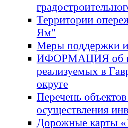
градостроительног
Территории опере
Ям"
Меры поддержки и
ИФОРМАЦИЯ об ин
реализуемых в Га
округе
Перечень объектов
осуществления ин
Дорожные карты «