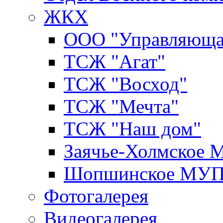
ЖКХ
ООО "Управляюща
ТСЖ "Агат"
ТСЖ "Восход"
ТСЖ "Мечта"
ТСЖ "Наш дом"
Заячье-Холмское
Шопшинское МУ
Фотогалерея
Видеогалерея