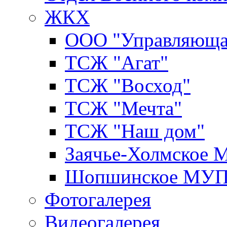
ЖКХ
ООО "Управляюща
ТСЖ "Агат"
ТСЖ "Восход"
ТСЖ "Мечта"
ТСЖ "Наш дом"
Заячье-Холмское
Шопшинское МУ
Фотогалерея
Видеогалерея