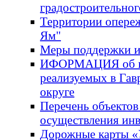
градостроительног
Территории опере
Ям"
Меры поддержки и
ИФОРМАЦИЯ об ин
реализуемых в Га
округе
Перечень объектов
осуществления ин
Дорожные карты «