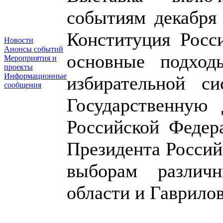
событиям декабря 
Конституция Росс
Новости
Анонсы событий
основные подход
Мероприятия и
проекты
Информационные
избирательной с
сообщения
Государственную
Российской Федер
Президента Россий
выборам различ
области и Гаврило