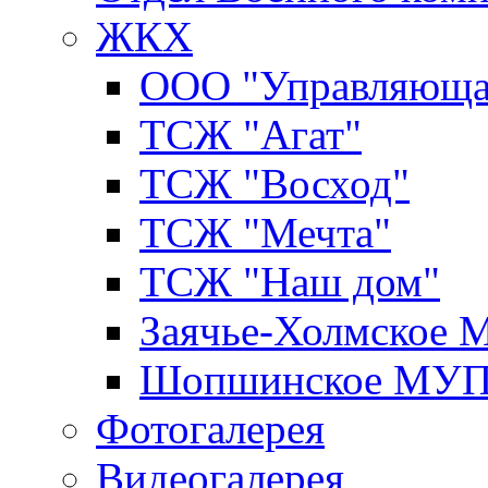
ЖКХ
ООО "Управляюща
ТСЖ "Агат"
ТСЖ "Восход"
ТСЖ "Мечта"
ТСЖ "Наш дом"
Заячье-Холмское
Шопшинское МУ
Фотогалерея
Видеогалерея