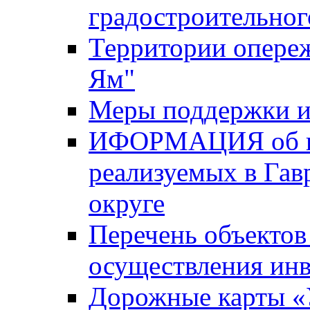
градостроительног
Территории опере
Ям"
Меры поддержки и
ИФОРМАЦИЯ об ин
реализуемых в Га
округе
Перечень объектов
осуществления ин
Дорожные карты «