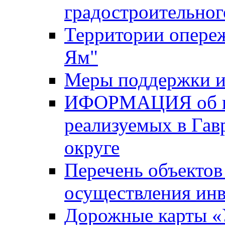
градостроительног
Территории опере
Ям"
Меры поддержки и
ИФОРМАЦИЯ об ин
реализуемых в Га
округе
Перечень объектов
осуществления ин
Дорожные карты «