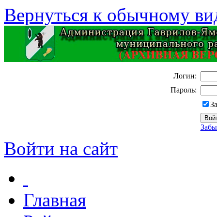
Вернуться к обычному ви
Логин:
Пароль:
З
Забы
Войти на сайт
Главная