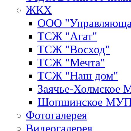
ЖКХ
ООО "Управляюща
ТСЖ "Агат"
ТСЖ "Восход"
ТСЖ "Мечта"
ТСЖ "Наш дом"
Заячье-Холмское
Шопшинское МУ
Фотогалерея
Видеогалерея