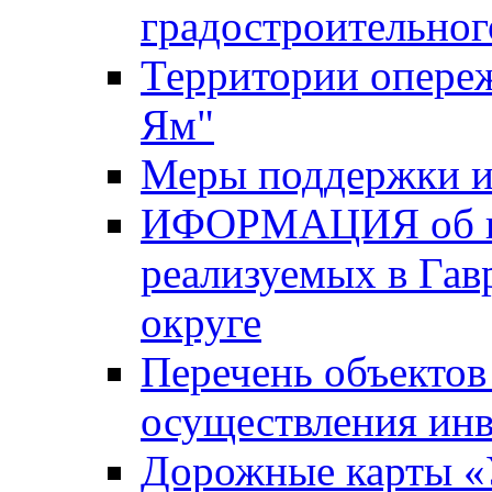
градостроительног
Территории опере
Ям"
Меры поддержки и
ИФОРМАЦИЯ об ин
реализуемых в Га
округе
Перечень объектов
осуществления ин
Дорожные карты «