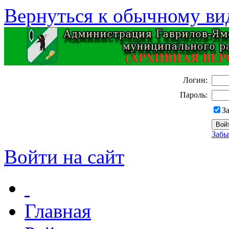
Вернуться к обычному ви
Логин:
Пароль:
З
Забы
Войти на сайт
Главная