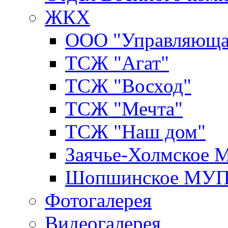
ЖКХ
ООО "Управляюща
ТСЖ "Агат"
ТСЖ "Восход"
ТСЖ "Мечта"
ТСЖ "Наш дом"
Заячье-Холмское
Шопшинское МУ
Фотогалерея
Видеогалерея