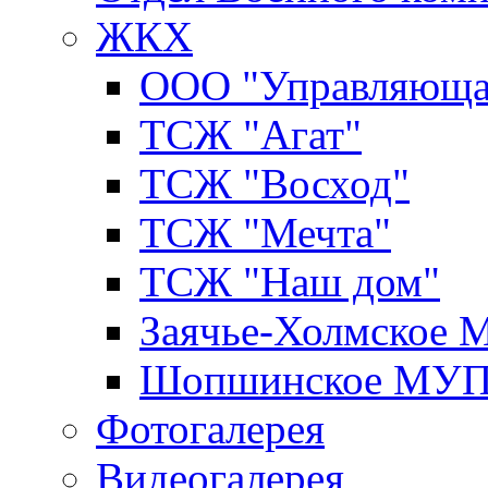
ЖКХ
ООО "Управляюща
ТСЖ "Агат"
ТСЖ "Восход"
ТСЖ "Мечта"
ТСЖ "Наш дом"
Заячье-Холмское
Шопшинское МУ
Фотогалерея
Видеогалерея