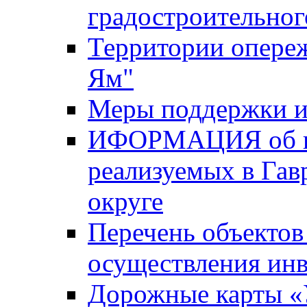
градостроительног
Территории опере
Ям"
Меры поддержки и
ИФОРМАЦИЯ об ин
реализуемых в Га
округе
Перечень объектов
осуществления ин
Дорожные карты «