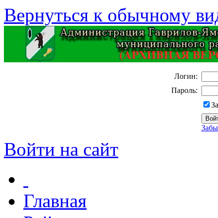
Вернуться к обычному ви
Логин:
Пароль:
З
Забы
Войти на сайт
Главная