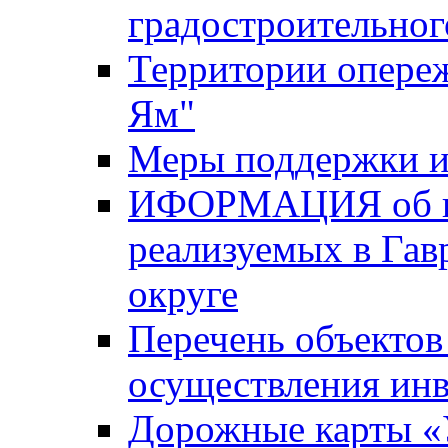
градостроительног
Территории опере
Ям"
Меры поддержки и
ИФОРМАЦИЯ об ин
реализуемых в Га
округе
Перечень объектов
осуществления ин
Дорожные карты «