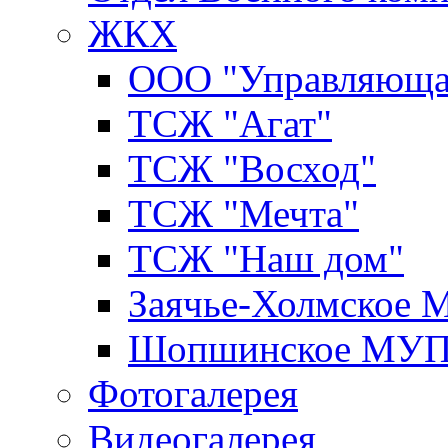
ЖКХ
ООО "Управляюща
ТСЖ "Агат"
ТСЖ "Восход"
ТСЖ "Мечта"
ТСЖ "Наш дом"
Заячье-Холмское
Шопшинское МУ
Фотогалерея
Видеогалерея