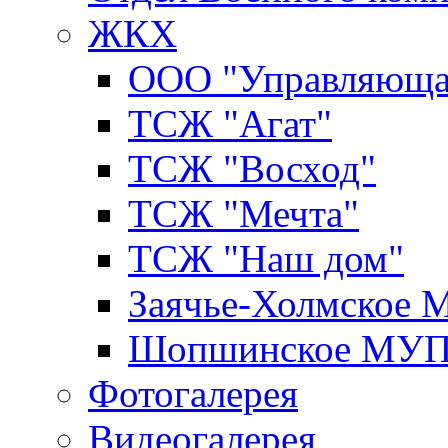
ЖКХ
ООО "Управляюща
ТСЖ "Агат"
ТСЖ "Восход"
ТСЖ "Мечта"
ТСЖ "Наш дом"
Заячье-Холмское
Шопшинское МУ
Фотогалерея
Видеогалерея