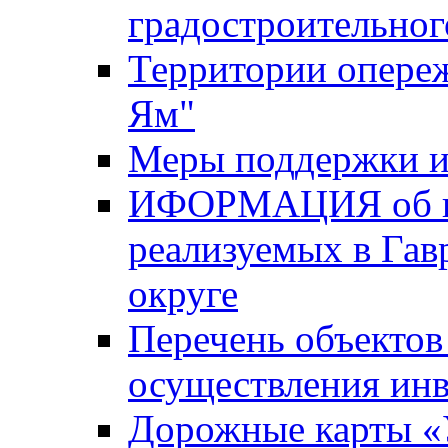
градостроительног
Территории опере
Ям"
Меры поддержки и
ИФОРМАЦИЯ об ин
реализуемых в Га
округе
Перечень объектов
осуществления ин
Дорожные карты «