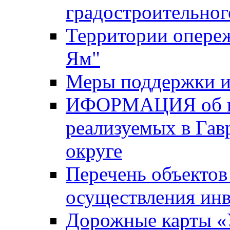
градостроительног
Территории опере
Ям"
Меры поддержки и
ИФОРМАЦИЯ об ин
реализуемых в Га
округе
Перечень объектов
осуществления ин
Дорожные карты «