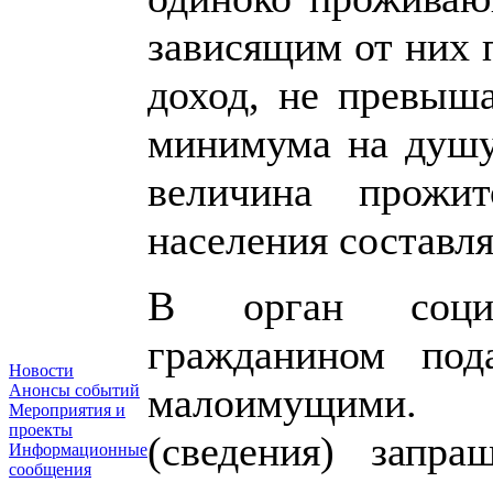
зависящим от них
доход, не превыш
минимума на душу
величина прожи
населения составля
В орган социа
гражданином под
Новости
малоимущими.
Анонсы событий
Мероприятия и
проекты
(сведения) запра
Информационные
сообщения