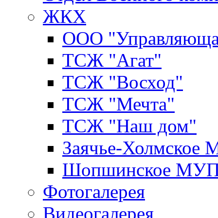
ЖКХ
ООО "Управляюща
ТСЖ "Агат"
ТСЖ "Восход"
ТСЖ "Мечта"
ТСЖ "Наш дом"
Заячье-Холмское
Шопшинское МУ
Фотогалерея
Видеогалерея