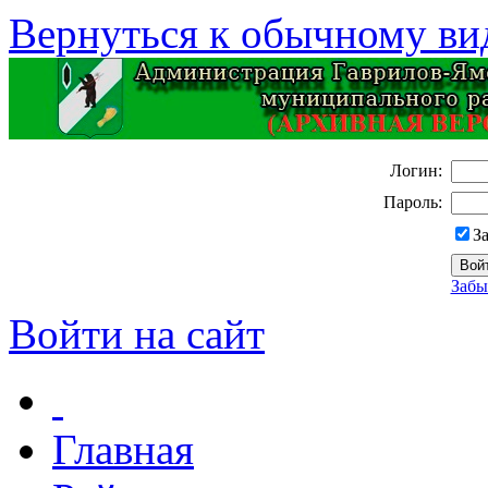
Вернуться к обычному ви
Логин:
Пароль:
З
Забы
Войти на сайт
Главная