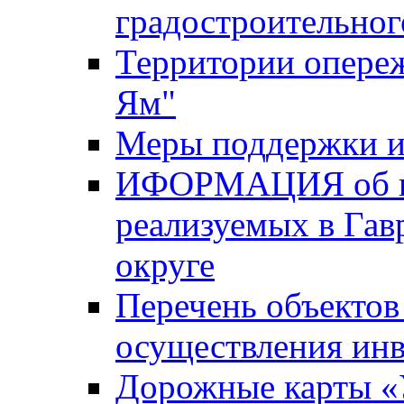
градостроительног
Территории опере
Ям"
Меры поддержки и
ИФОРМАЦИЯ об ин
реализуемых в Га
округе
Перечень объектов
осуществления ин
Дорожные карты «