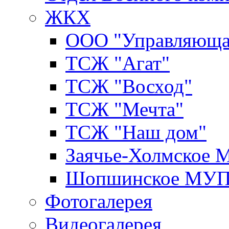
ЖКХ
ООО "Управляюща
ТСЖ "Агат"
ТСЖ "Восход"
ТСЖ "Мечта"
ТСЖ "Наш дом"
Заячье-Холмское
Шопшинское МУ
Фотогалерея
Видеогалерея