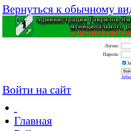
Вернуться к обычному ви
Логин:
Пароль:
З
Забы
Войти на сайт
Главная