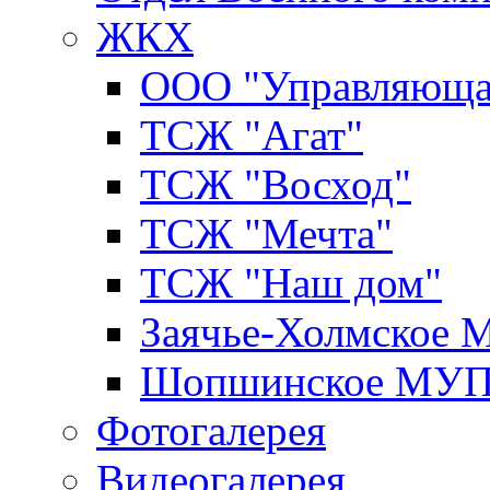
ЖКХ
ООО "Управляюща
ТСЖ "Агат"
ТСЖ "Восход"
ТСЖ "Мечта"
ТСЖ "Наш дом"
Заячье-Холмское
Шопшинское МУ
Фотогалерея
Видеогалерея