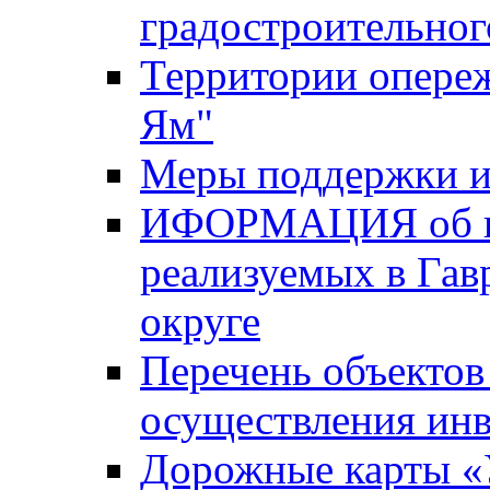
градостроительног
Территории опере
Ям"
Меры поддержки и
ИФОРМАЦИЯ об ин
реализуемых в Га
округе
Перечень объектов
осуществления ин
Дорожные карты «