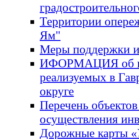
градостроительног
Территории опере
Ям"
Меры поддержки и
ИФОРМАЦИЯ об ин
реализуемых в Га
округе
Перечень объектов
осуществления ин
Дорожные карты «