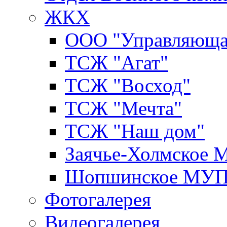
ЖКХ
ООО "Управляюща
ТСЖ "Агат"
ТСЖ "Восход"
ТСЖ "Мечта"
ТСЖ "Наш дом"
Заячье-Холмское
Шопшинское МУ
Фотогалерея
Видеогалерея