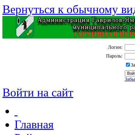
Вернуться к обычному ви
Логин:
Пароль:
З
Забы
Войти на сайт
Главная