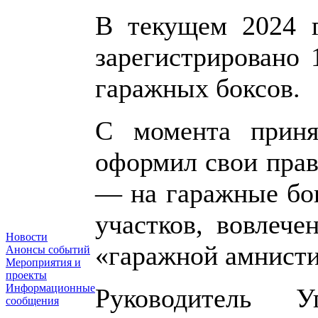
В текущем 2024 г
зарегистрировано 
гаражных боксов.
С момента приня
оформил свои прав
— на гаражные бо
участков, вовлече
Новости
«гаражной амнистии
Анонсы событий
Мероприятия и
проекты
Информационные
Руководитель 
сообщения