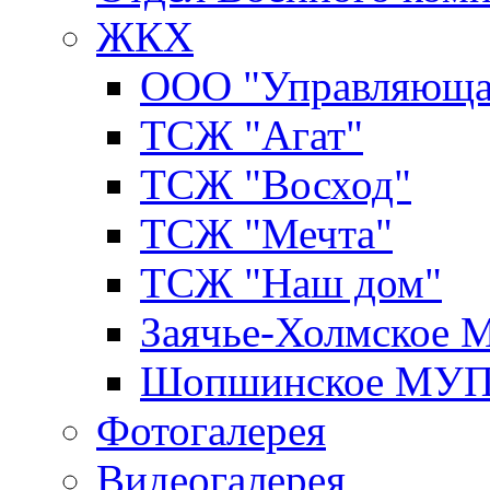
ЖКХ
ООО "Управляюща
ТСЖ "Агат"
ТСЖ "Восход"
ТСЖ "Мечта"
ТСЖ "Наш дом"
Заячье-Холмское
Шопшинское МУ
Фотогалерея
Видеогалерея