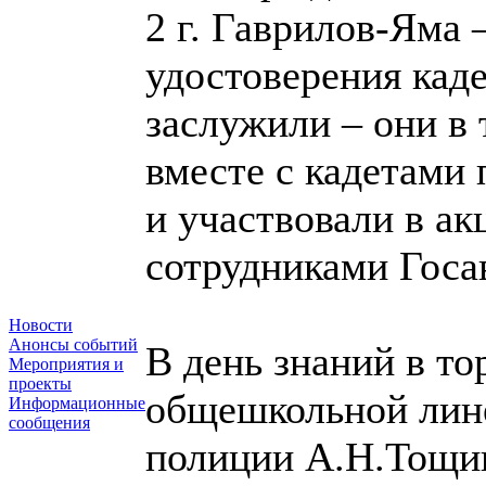
2 г. Гаврилов-Яма 
удостоверения каде
заслужили – они в 
вместе с кадетами 
и участвовали в а
сотрудниками Госа
Новости
Анонсы событий
В день знаний в то
Мероприятия и
проекты
общешкольной лин
Информационные
сообщения
полиции А.Н.Тощиг