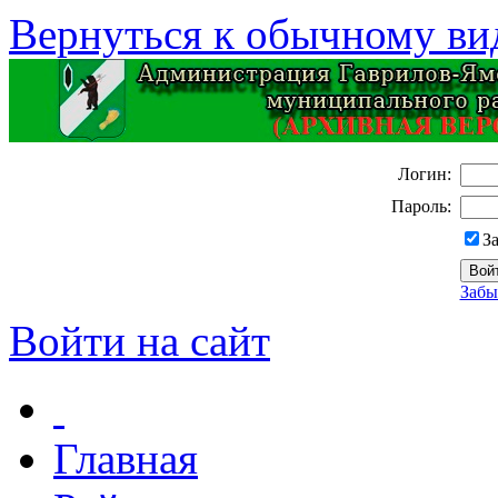
Вернуться к обычному ви
Логин:
Пароль:
З
Забы
Войти на сайт
Главная