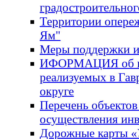
градостроительног
Территории опере
Ям"
Меры поддержки и
ИФОРМАЦИЯ об ин
реализуемых в Га
округе
Перечень объектов
осуществления ин
Дорожные карты «