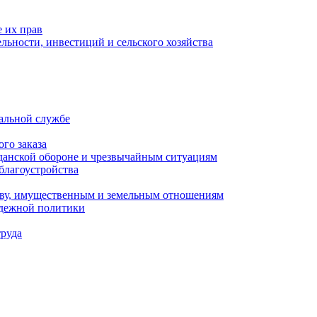
 их прав
льности, инвестиций и сельского хозяйства
альной службе
го заказа
данской обороне и чрезвычайным ситуациям
благоустройства
ству, имущественным и земельным отношениям
одежной политики
труда