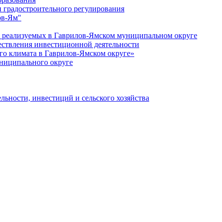
 градостроительного регулирования
ов-Ям"
еализуемых в Гаврилов-Ямском муниципальном округе
ествления инвестиционной деятельности
о климата в Гаврилов-Ямском округе»
ниципального округе
льности, инвестиций и сельского хозяйства