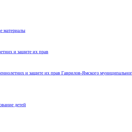
е материалы
етних и защите их прав
шеннолетних и защите их прав Гаврилов-Ямского муниципальног
ование детей