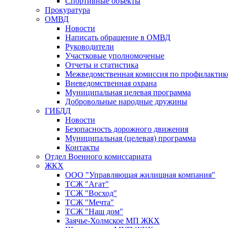
Спортивные объекты
Прокуратура
ОМВД
Новости
Написать обращение в ОМВД
Руководители
Участковые уполномоченые
Отчеты и статистика
Межведомственная комиссия по профилактик
Вневедомственная охрана
Муниципальная целевая программа
Добровольные народные дружины
ГИБДД
Новости
Безопасность дорожного движения
Муниципальная (целевая) программа
Контакты
Отдел Военного комиссариата
ЖКХ
ООО "Управляющая жилищная компания"
ТСЖ "Агат"
ТСЖ "Восход"
ТСЖ "Мечта"
ТСЖ "Наш дом"
Заячье-Холмское МП ЖКХ