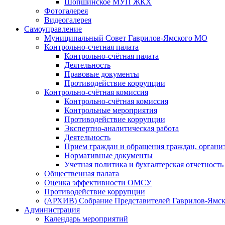
Шопшинское МУП ЖКХ
Фотогалерея
Видеогалерея
Самоуправление
Муниципальный Совет Гаврилов-Ямского МО
Контрольно-счетная палата
Контрольно-счётная палата
Деятельность
Правовые документы
Противодействие коррупции
Контрольно-счётная комиссия
Контрольно-счётная комиссия
Контрольные мероприятия
Противодействие коррупции
Экспертно-аналитическая работа
Деятельность
Прием граждан и обращения граждан, органи
Нормативные документы
Учетная политика и бухгалтерская отчетность
Общественная палата
Оценка эффективности ОМСУ
Противодействие коррупции
(АРХИВ) Собрание Представителей Гаврилов-Ямск
Администрация
Календарь мероприятий