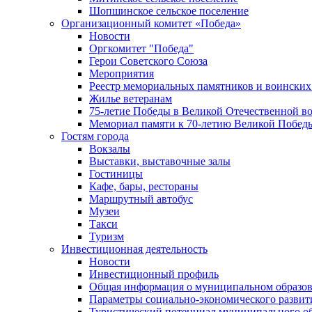
Шопшинское сельское поселение
Организационный комитет «Победа»
Новости
Оргкомитет "Победа"
Герои Советского Союза
Мероприятия
Реестр мемориальных памятников и воинских
Жилье ветеранам
75-летие Победы в Великой Отечественной в
Мемориал памяти к 70-летию Великой Побед
Гостям города
Вокзалы
Выставки, выставочные залы
Гостиницы
Кафе, бары, рестораны
Маршрутный автобус
Музеи
Такси
Туризм
Инвестиционная деятельность
Новости
Инвестиционный профиль
Общая информация о муниципальном образова
Параметры социально-экономического развит
Туристический потенциал муниципального о