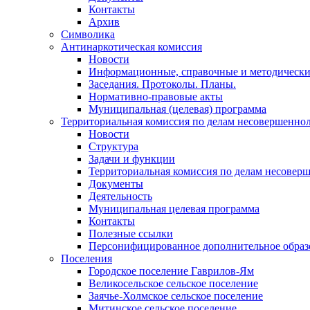
Контакты
Архив
Символика
Антинаркотическая комиссия
Новости
Информационные, справочные и методически
Заседания. Протоколы. Планы.
Нормативно-правовые акты
Муниципальная (целевая) программа
Территориальная комиссия по делам несовершеннол
Новости
Структура
Задачи и функции
Территориальная комиссия по делам несовер
Документы
Деятельность
Муниципальная целевая программа
Контакты
Полезные ссылки
Персонифицированное дополнительное образ
Поселения
Городское поселение Гаврилов-Ям
Великосельское сельское поселение
Заячье-Холмское сельское поселение
Митинское сельское поселение