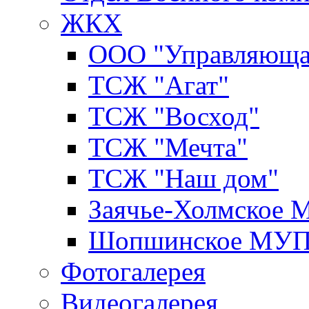
ЖКХ
ООО "Управляюща
ТСЖ "Агат"
ТСЖ "Восход"
ТСЖ "Мечта"
ТСЖ "Наш дом"
Заячье-Холмское
Шопшинское МУ
Фотогалерея
Видеогалерея