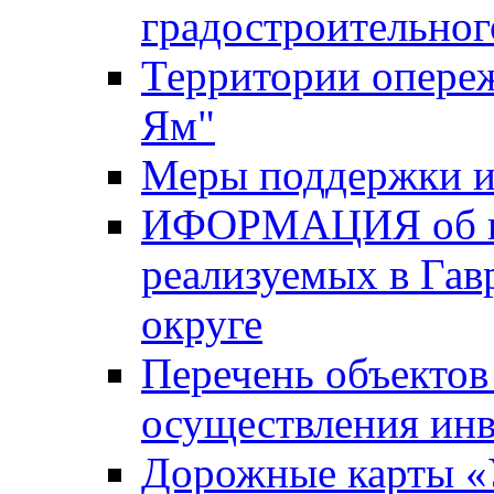
градостроительног
Территории опере
Ям"
Меры поддержки и
ИФОРМАЦИЯ об ин
реализуемых в Га
округе
Перечень объектов
осуществления ин
Дорожные карты «