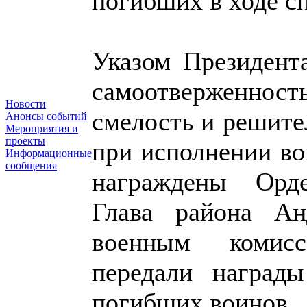
погибших в ходе с
Указом Президент
самоотверженность
Новости
смелость и решите
Анонсы событий
Мероприятия и
проекты
при исполнении во
Информационные
сообщения
награждены Орд
Глава района Ан
военным комис
передали наград
погибших воинов.