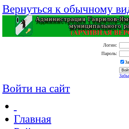
Вернуться к обычному ви
Логин:
Пароль:
З
Забы
Войти на сайт
Главная