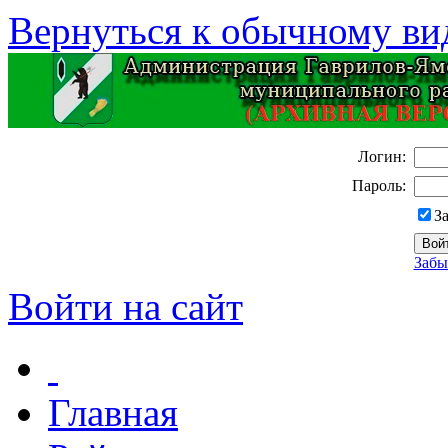
Вернуться к обычному ви
Логин:
Пароль:
З
Забы
Войти на сайт
Главная