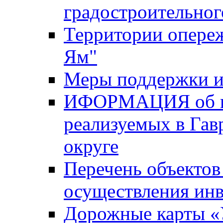
градостроительног
Территории опере
Ям"
Меры поддержки и
ИФОРМАЦИЯ об ин
реализуемых в Га
округе
Перечень объектов
осуществления ин
Дорожные карты «