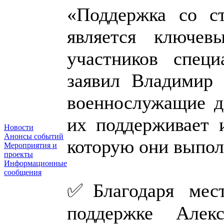
«Поддержка со ст
является ключе
участников специ
заявил Владимир 
военнослужащие д
их поддерживает 
Новости
Анонсы событий
которую они выпол
Мероприятия и
проекты
Информационные
сообщения
✅Благодаря мест
поддержке Алек