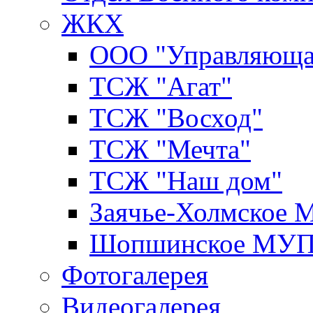
ЖКХ
ООО "Управляюща
ТСЖ "Агат"
ТСЖ "Восход"
ТСЖ "Мечта"
ТСЖ "Наш дом"
Заячье-Холмское
Шопшинское МУ
Фотогалерея
Видеогалерея