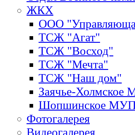
ЖКХ
ООО "Управляюща
ТСЖ "Агат"
ТСЖ "Восход"
ТСЖ "Мечта"
ТСЖ "Наш дом"
Заячье-Холмское
Шопшинское МУ
Фотогалерея
Видеогалерея