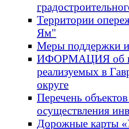
градостроительног
Территории опере
Ям"
Меры поддержки и
ИФОРМАЦИЯ об ин
реализуемых в Га
округе
Перечень объектов
осуществления ин
Дорожные карты «