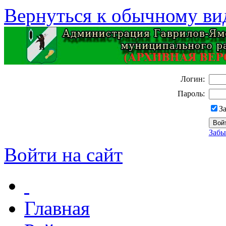
Вернуться к обычному ви
Логин:
Пароль:
З
Забы
Войти на сайт
Главная