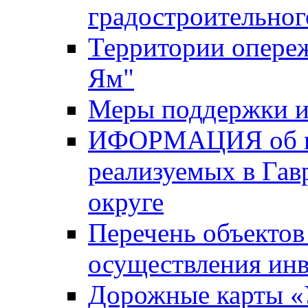
градостроительног
Территории опере
Ям"
Меры поддержки и
ИФОРМАЦИЯ об ин
реализуемых в Га
округе
Перечень объектов
осуществления ин
Дорожные карты «