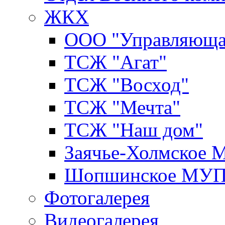
ЖКХ
ООО "Управляюща
ТСЖ "Агат"
ТСЖ "Восход"
ТСЖ "Мечта"
ТСЖ "Наш дом"
Заячье-Холмское
Шопшинское МУ
Фотогалерея
Видеогалерея