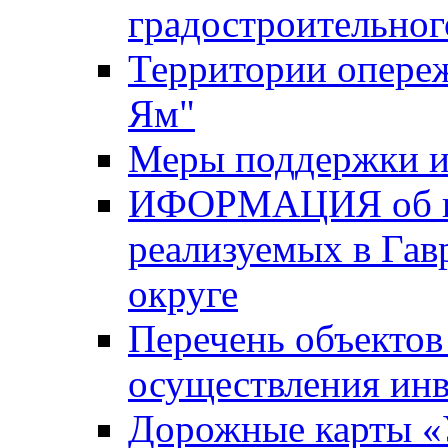
градостроительног
Территории опере
Ям"
Меры поддержки и
ИФОРМАЦИЯ об ин
реализуемых в Га
округе
Перечень объектов
осуществления ин
Дорожные карты «