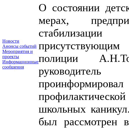
О состоянии детс
мерах, предп
стабилизаци
Новости
присутствующи
Анонсы событий
Мероприятия и
полиции А.Н.Т
проекты
Информационные
сообщения
руководитель 
проинформирова
профилактическ
школьных каникул
был рассмотрен в