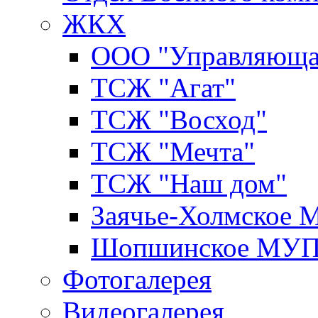
ЖКХ
ООО "Управляюща
ТСЖ "Агат"
ТСЖ "Восход"
ТСЖ "Мечта"
ТСЖ "Наш дом"
Заячье-Холмское
Шопшинское МУ
Фотогалерея
Видеогалерея