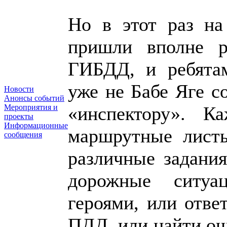
Но в этот раз на
пришли вполне 
ГИБДД, и ребятам
уже не Бабе Яге с
Новости
Анонсы событий
Мероприятия и
«инспектору». 
проекты
Информационные
маршрутные листы
сообщения
различные задания
дорожные ситуа
героями, или отве
ПДД, или найти ош