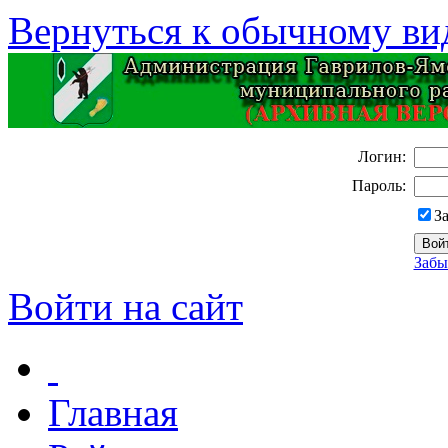
Вернуться к обычному ви
Логин:
Пароль:
З
Забы
Войти на сайт
Главная