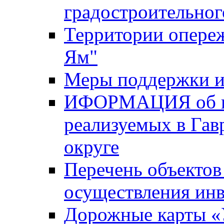
градостроительног
Территории опере
Ям"
Меры поддержки и
ИФОРМАЦИЯ об ин
реализуемых в Га
округе
Перечень объектов
осуществления ин
Дорожные карты «