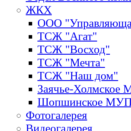
ЖКХ
ООО "Управляюща
ТСЖ "Агат"
ТСЖ "Восход"
ТСЖ "Мечта"
ТСЖ "Наш дом"
Заячье-Холмское
Шопшинское МУ
Фотогалерея
Видеогалерея