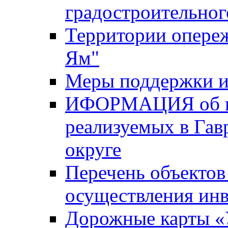
градостроительног
Территории опере
Ям"
Меры поддержки и
ИФОРМАЦИЯ об ин
реализуемых в Га
округе
Перечень объектов
осуществления ин
Дорожные карты «