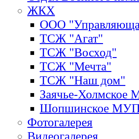
ЖКХ
ООО "Управляюща
ТСЖ "Агат"
ТСЖ "Восход"
ТСЖ "Мечта"
ТСЖ "Наш дом"
Заячье-Холмское
Шопшинское МУ
Фотогалерея
Видеогалерея