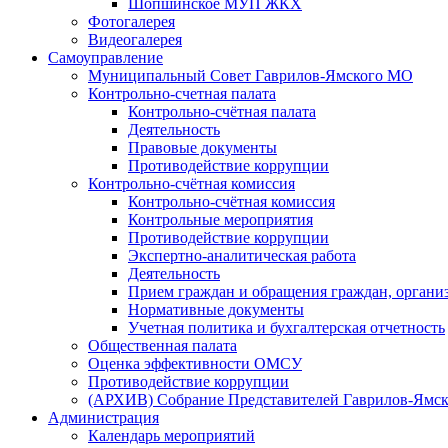
Шопшинское МУП ЖКХ
Фотогалерея
Видеогалерея
Самоуправление
Муниципальный Совет Гаврилов-Ямского МО
Контрольно-счетная палата
Контрольно-счётная палата
Деятельность
Правовые документы
Противодействие коррупции
Контрольно-счётная комиссия
Контрольно-счётная комиссия
Контрольные мероприятия
Противодействие коррупции
Экспертно-аналитическая работа
Деятельность
Прием граждан и обращения граждан, органи
Нормативные документы
Учетная политика и бухгалтерская отчетность
Общественная палата
Оценка эффективности ОМСУ
Противодействие коррупции
(АРХИВ) Собрание Представителей Гаврилов-Ямск
Администрация
Календарь мероприятий