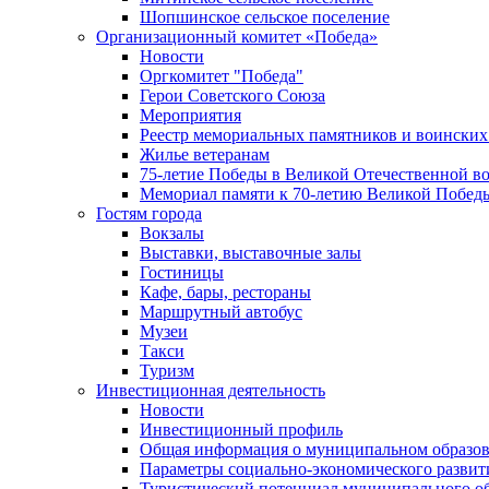
Шопшинское сельское поселение
Организационный комитет «Победа»
Новости
Оргкомитет "Победа"
Герои Советского Союза
Мероприятия
Реестр мемориальных памятников и воинских
Жилье ветеранам
75-летие Победы в Великой Отечественной в
Мемориал памяти к 70-летию Великой Побед
Гостям города
Вокзалы
Выставки, выставочные залы
Гостиницы
Кафе, бары, рестораны
Маршрутный автобус
Музеи
Такси
Туризм
Инвестиционная деятельность
Новости
Инвестиционный профиль
Общая информация о муниципальном образова
Параметры социально-экономического развит
Туристический потенциал муниципального о