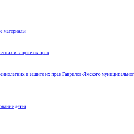
е материалы
етних и защите их прав
шеннолетних и защите их прав Гаврилов-Ямского муниципальног
ование детей