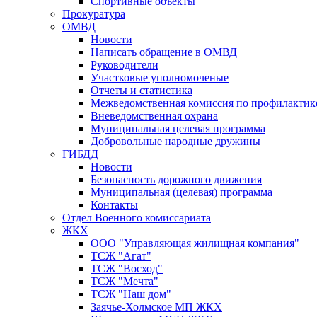
Спортивные объекты
Прокуратура
ОМВД
Новости
Написать обращение в ОМВД
Руководители
Участковые уполномоченые
Отчеты и статистика
Межведомственная комиссия по профилактик
Вневедомственная охрана
Муниципальная целевая программа
Добровольные народные дружины
ГИБДД
Новости
Безопасность дорожного движения
Муниципальная (целевая) программа
Контакты
Отдел Военного комиссариата
ЖКХ
ООО "Управляющая жилищная компания"
ТСЖ "Агат"
ТСЖ "Восход"
ТСЖ "Мечта"
ТСЖ "Наш дом"
Заячье-Холмское МП ЖКХ