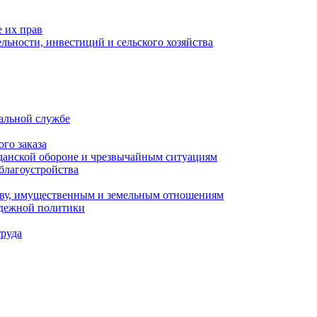
 их прав
льности, инвестиций и сельского хозяйства
альной службе
го заказа
данской обороне и чрезвычайным ситуациям
благоустройства
ству, имущественным и земельным отношениям
одежной политики
труда