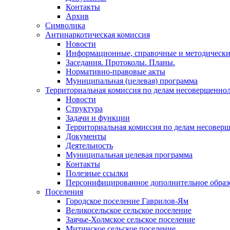
Контакты
Архив
Символика
Антинаркотическая комиссия
Новости
Информационные, справочные и методически
Заседания. Протоколы. Планы.
Нормативно-правовые акты
Муниципальная (целевая) программа
Территориальная комиссия по делам несовершеннол
Новости
Структура
Задачи и функции
Территориальная комиссия по делам несовер
Документы
Деятельность
Муниципальная целевая программа
Контакты
Полезные ссылки
Персонифицированное дополнительное образ
Поселения
Городское поселение Гаврилов-Ям
Великосельское сельское поселение
Заячье-Холмское сельское поселение
Митинское сельское поселение