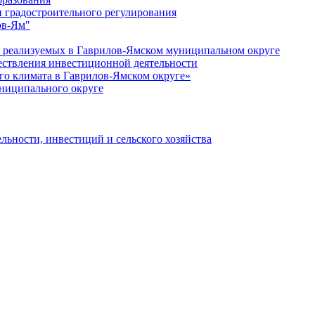
 градостроительного регулирования
ов-Ям"
еализуемых в Гаврилов-Ямском муниципальном округе
ествления инвестиционной деятельности
о климата в Гаврилов-Ямском округе»
ниципального округе
льности, инвестиций и сельского хозяйства