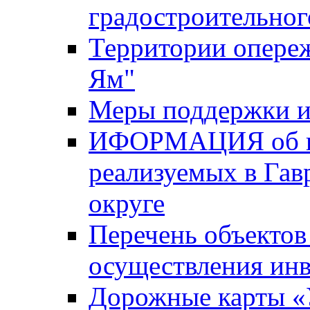
градостроительног
Территории опере
Ям"
Меры поддержки и
ИФОРМАЦИЯ об ин
реализуемых в Га
округе
Перечень объектов
осуществления ин
Дорожные карты «