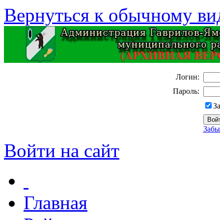
Вернуться к обычному ви
Логин:
Пароль:
З
Забы
Войти на сайт
Главная