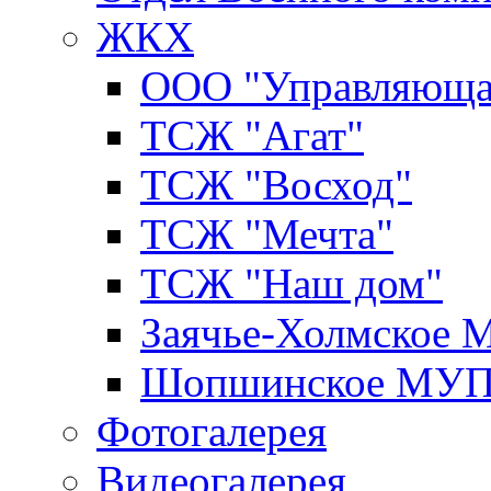
ЖКХ
ООО "Управляюща
ТСЖ "Агат"
ТСЖ "Восход"
ТСЖ "Мечта"
ТСЖ "Наш дом"
Заячье-Холмское
Шопшинское МУ
Фотогалерея
Видеогалерея