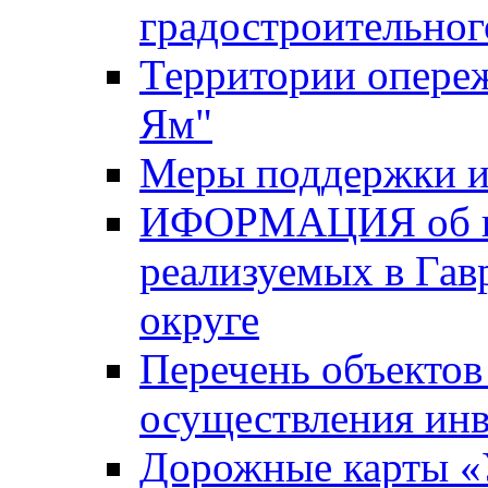
градостроительног
Территории опере
Ям"
Меры поддержки и
ИФОРМАЦИЯ об ин
реализуемых в Га
округе
Перечень объектов
осуществления ин
Дорожные карты «