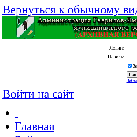
Вернуться к обычному ви
Логин:
Пароль:
З
Забы
Войти на сайт
Главная