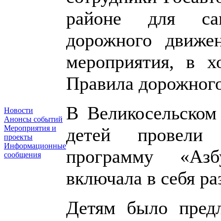
районе для са
дорожного движе
мероприятия, в х
Правила дорожного
В Великосельском
Новости
Анонсы событий
Мероприятия и
детей провели ра
проекты
Информационные
программу «Азб
сообщения
включала в себя р
Детям было предл