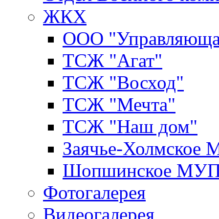
ЖКХ
ООО "Управляюща
ТСЖ "Агат"
ТСЖ "Восход"
ТСЖ "Мечта"
ТСЖ "Наш дом"
Заячье-Холмское
Шопшинское МУ
Фотогалерея
Видеогалерея