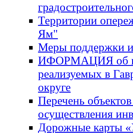
градостроительног
Территории опере
Ям"
Меры поддержки и
ИФОРМАЦИЯ об ин
реализуемых в Га
округе
Перечень объектов
осуществления ин
Дорожные карты «