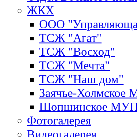
ЖКХ
ООО "Управляюща
ТСЖ "Агат"
ТСЖ "Восход"
ТСЖ "Мечта"
ТСЖ "Наш дом"
Заячье-Холмское
Шопшинское МУ
Фотогалерея
Видеогалерея