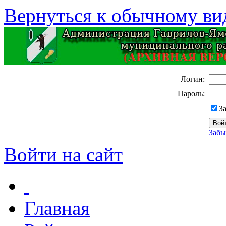
Вернуться к обычному ви
Логин:
Пароль:
З
Забы
Войти на сайт
Главная