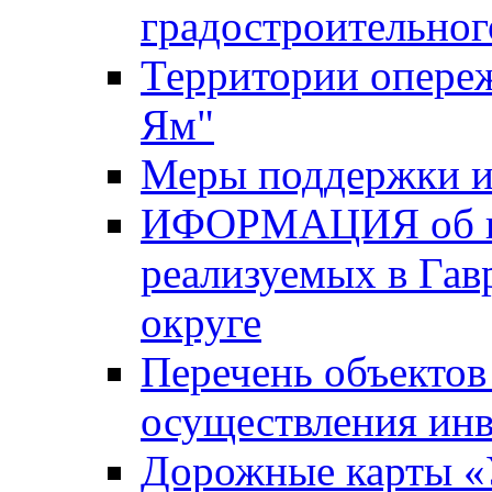
градостроительног
Территории опере
Ям"
Меры поддержки и
ИФОРМАЦИЯ об ин
реализуемых в Га
округе
Перечень объектов
осуществления ин
Дорожные карты «