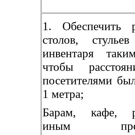
1. Обеспечить р
столов, стулье
инвентаря таки
чтобы расстоя
посетителями был
1 метра;
Барам, кафе, р
иным предп