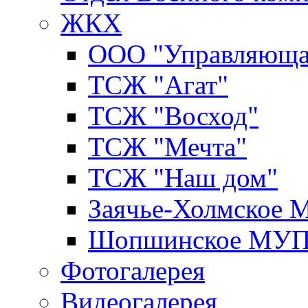
ЖКХ
ООО "Управляюща
ТСЖ "Агат"
ТСЖ "Восход"
ТСЖ "Мечта"
ТСЖ "Наш дом"
Заячье-Холмское
Шопшинское МУ
Фотогалерея
Видеогалерея