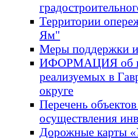
градостроительног
Территории опере
Ям"
Меры поддержки и
ИФОРМАЦИЯ об ин
реализуемых в Га
округе
Перечень объектов
осуществления ин
Дорожные карты «