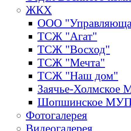
ЖКХ
ООО "Управляюща
ТСЖ "Агат"
ТСЖ "Восход"
ТСЖ "Мечта"
ТСЖ "Наш дом"
Заячье-Холмское
Шопшинское МУ
Фотогалерея
Видеогалерея