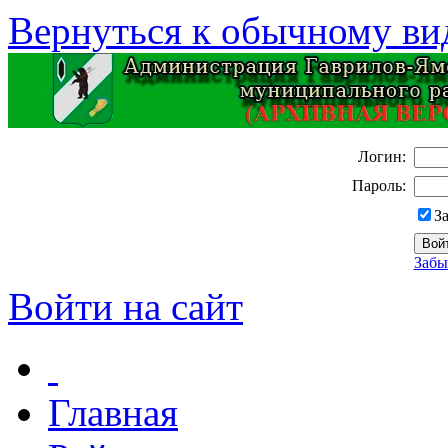
Вернуться к обычному ви
Логин:
Пароль:
З
Забы
Войти на сайт
Главная