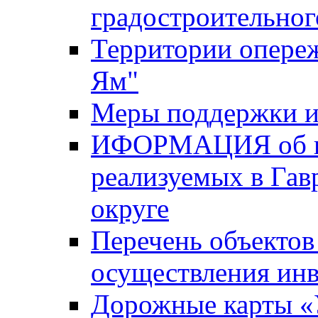
градостроительног
Территории опере
Ям"
Меры поддержки и
ИФОРМАЦИЯ об ин
реализуемых в Га
округе
Перечень объектов
осуществления ин
Дорожные карты «