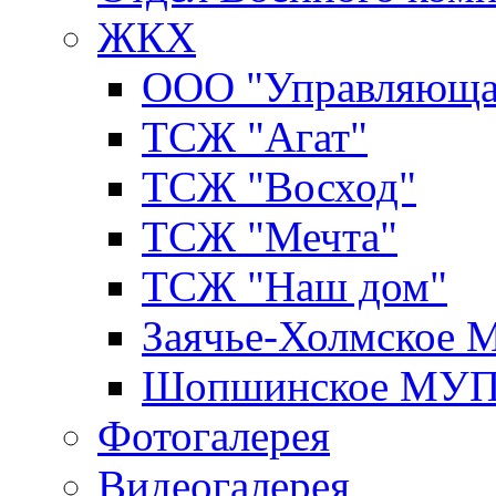
ЖКХ
ООО "Управляюща
ТСЖ "Агат"
ТСЖ "Восход"
ТСЖ "Мечта"
ТСЖ "Наш дом"
Заячье-Холмское
Шопшинское МУ
Фотогалерея
Видеогалерея