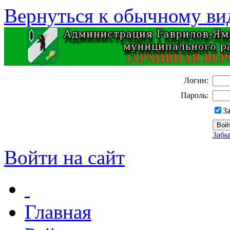
Вернуться к обычному ви
Логин:
Пароль:
З
Забы
Войти на сайт
Главная