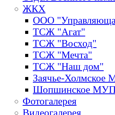
ЖКХ
ООО "Управляюща
ТСЖ "Агат"
ТСЖ "Восход"
ТСЖ "Мечта"
ТСЖ "Наш дом"
Заячье-Холмское
Шопшинское МУ
Фотогалерея
Видеогалерея