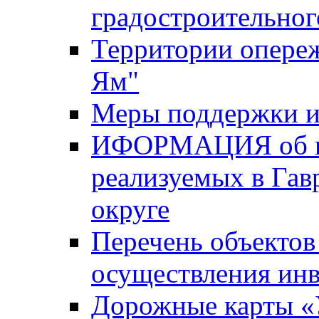
градостроительног
Территории опере
Ям"
Меры поддержки и
ИФОРМАЦИЯ об ин
реализуемых в Га
округе
Перечень объектов
осуществления ин
Дорожные карты «