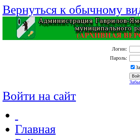
Вернуться к обычному ви
Логин:
Пароль:
З
Забы
Войти на сайт
Главная