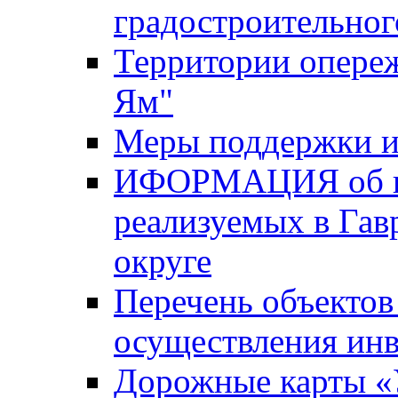
градостроительног
Территории опере
Ям"
Меры поддержки и
ИФОРМАЦИЯ об ин
реализуемых в Га
округе
Перечень объектов
осуществления ин
Дорожные карты «