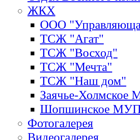
ЖКХ
ООО "Управляюща
ТСЖ "Агат"
ТСЖ "Восход"
ТСЖ "Мечта"
ТСЖ "Наш дом"
Заячье-Холмское
Шопшинское МУ
Фотогалерея
Видеогалерея