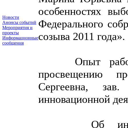
особенностях выб
Новости
Федерального соб
Анонсы событий
Мероприятия и
проекты
созыва 2011 года».
Информационные
сообщения
Опыт работы 
просвещению пр
Сергеевна, зав
инновационной де
Об информац