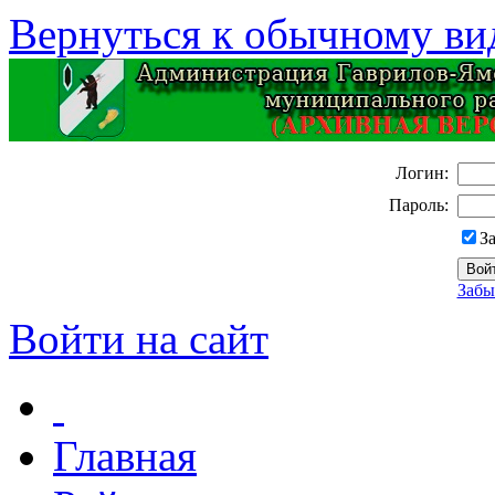
Вернуться к обычному ви
Логин:
Пароль:
З
Забы
Войти на сайт
Главная