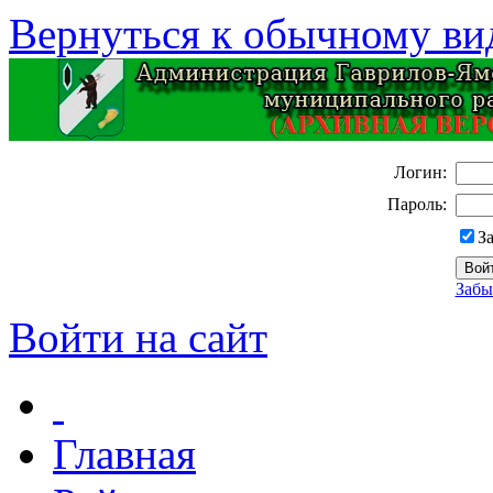
Вернуться к обычному ви
Логин:
Пароль:
З
Забы
Войти на сайт
Главная