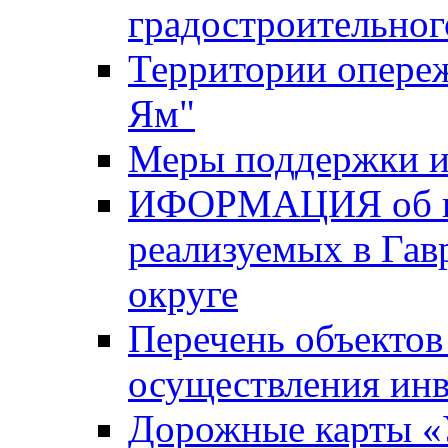
градостроительног
Территории опере
Ям"
Меры поддержки и
ИФОРМАЦИЯ об ин
реализуемых в Га
округе
Перечень объектов
осуществления ин
Дорожные карты «