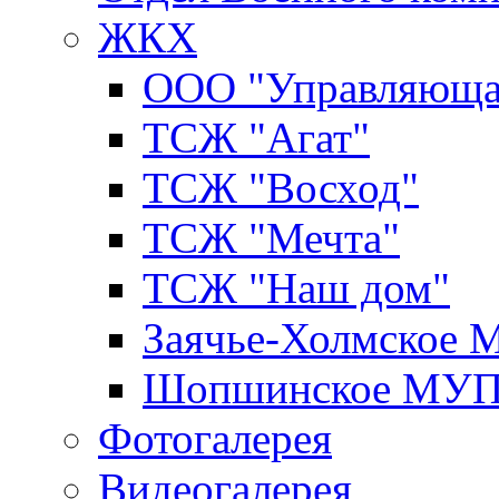
ЖКХ
ООО "Управляюща
ТСЖ "Агат"
ТСЖ "Восход"
ТСЖ "Мечта"
ТСЖ "Наш дом"
Заячье-Холмское
Шопшинское МУ
Фотогалерея
Видеогалерея