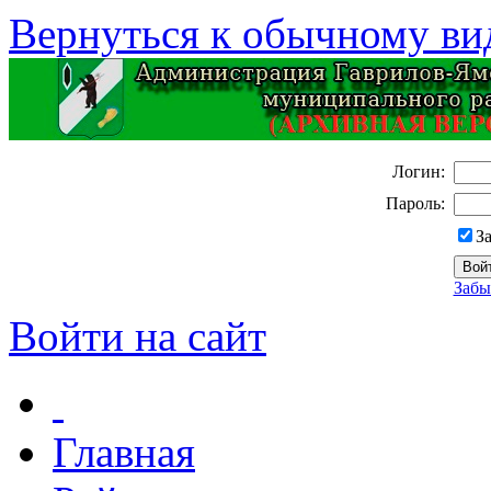
Вернуться к обычному ви
Логин:
Пароль:
З
Забы
Войти на сайт
Главная