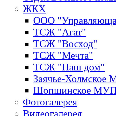
ЖКХ
ООО "Управляюща
ТСЖ "Агат"
ТСЖ "Восход"
ТСЖ "Мечта"
ТСЖ "Наш дом"
Заячье-Холмское
Шопшинское МУ
Фотогалерея
Видеогалерея