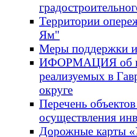
градостроительног
Территории опере
Ям"
Меры поддержки и
ИФОРМАЦИЯ об ин
реализуемых в Га
округе
Перечень объектов
осуществления ин
Дорожные карты «