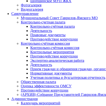
Шопшинское МУП ЖКХ
Фотогалерея
Видеогалерея
Самоуправление
Муниципальный Совет Гаврилов-Ямского МО
Контрольно-счетная палата
Контрольно-счётная палата
Деятельность
Правовые документы
Противодействие коррупции
Контрольно-счётная комиссия
Контрольно-счётная комиссия
Контрольные мероприятия
Противодействие коррупции
Экспертно-аналитическая работа
Деятельность
Прием граждан и обращения граждан, органи
Нормативные документы
Учетная политика и бухгалтерская отчетность
Общественная палата
Оценка эффективности ОМСУ
Противодействие коррупции
(АРХИВ) Собрание Представителей Гаврилов-Ямск
Администрация
Календарь мероприятий