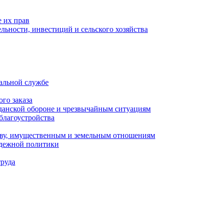
 их прав
льности, инвестиций и сельского хозяйства
альной службе
го заказа
данской обороне и чрезвычайным ситуациям
благоустройства
ству, имущественным и земельным отношениям
одежной политики
труда