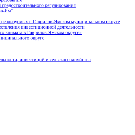
 градостроительного регулирования
ов-Ям"
еализуемых в Гаврилов-Ямском муниципальном округе
ествления инвестиционной деятельности
о климата в Гаврилов-Ямском округе»
ниципального округе
льности, инвестиций и сельского хозяйства