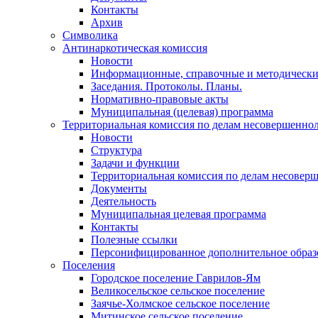
Контакты
Архив
Символика
Антинаркотическая комиссия
Новости
Информационные, справочные и методически
Заседания. Протоколы. Планы.
Нормативно-правовые акты
Муниципальная (целевая) программа
Территориальная комиссия по делам несовершеннол
Новости
Структура
Задачи и функции
Территориальная комиссия по делам несовер
Документы
Деятельность
Муниципальная целевая программа
Контакты
Полезные ссылки
Персонифицированное дополнительное образ
Поселения
Городское поселение Гаврилов-Ям
Великосельское сельское поселение
Заячье-Холмское сельское поселение
Митинское сельское поселение