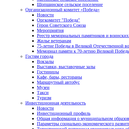
Шопшинское сельское поселение
Организационный комитет «Победа»
Новости
Оргкомитет "Победа"
Герои Советского Союза
Мероприятия
Реестр мемориальных памятников и воинских
Жилье ветеранам
75-летие Победы в Великой Отечественной в
Мемориал памяти к 70-летию Великой Побед
Гостям города
Вокзалы
Выставки, выставочные залы
Гостиницы
Кафе, бары, рестораны
Маршрутный автобус
Музеи
Такси
Туризм
Инвестиционная деятельность
Новости
Инвестиционный профиль
Общая информация о муниципальном образова
Параметры социально-экономического развит
Туристический потенциал муниципального о