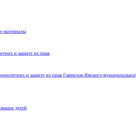
е материалы
етних и защите их прав
шеннолетних и защите их прав Гаврилов-Ямского муниципальног
ование детей