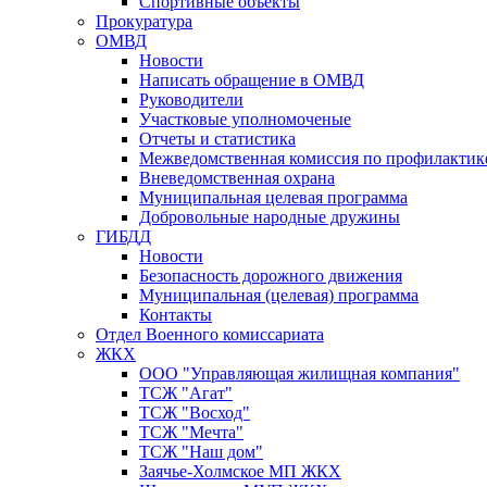
Спортивные объекты
Прокуратура
ОМВД
Новости
Написать обращение в ОМВД
Руководители
Участковые уполномоченые
Отчеты и статистика
Межведомственная комиссия по профилактик
Вневедомственная охрана
Муниципальная целевая программа
Добровольные народные дружины
ГИБДД
Новости
Безопасность дорожного движения
Муниципальная (целевая) программа
Контакты
Отдел Военного комиссариата
ЖКХ
ООО "Управляющая жилищная компания"
ТСЖ "Агат"
ТСЖ "Восход"
ТСЖ "Мечта"
ТСЖ "Наш дом"
Заячье-Холмское МП ЖКХ