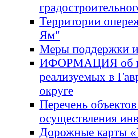
градостроительног
Территории опере
Ям"
Меры поддержки и
ИФОРМАЦИЯ об ин
реализуемых в Га
округе
Перечень объектов
осуществления ин
Дорожные карты «