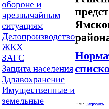
обороне и
предст
чрезвычайным
Ямско
ситуациям
Делопроизводство
района
ЖКХ
Норма
ЗАГС
списк
Защита населения
Здравохранение
Имущественные и
земельные
Файл:
Загрузить