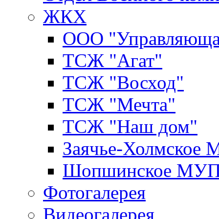
ЖКХ
ООО "Управляюща
ТСЖ "Агат"
ТСЖ "Восход"
ТСЖ "Мечта"
ТСЖ "Наш дом"
Заячье-Холмское
Шопшинское МУ
Фотогалерея
Видеогалерея