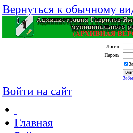
Вернуться к обычному ви
Логин:
Пароль:
З
Забы
Войти на сайт
Главная