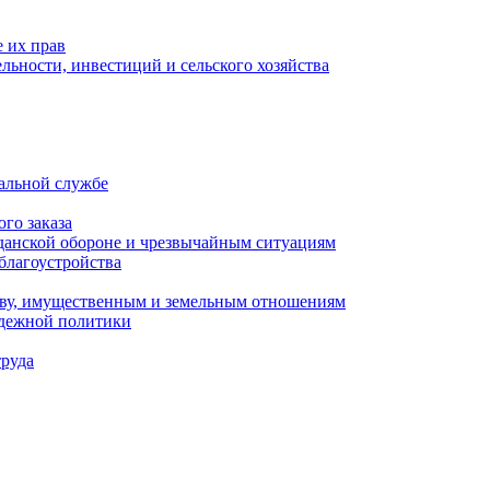
 их прав
льности, инвестиций и сельского хозяйства
альной службе
го заказа
данской обороне и чрезвычайным ситуациям
благоустройства
ству, имущественным и земельным отношениям
одежной политики
труда