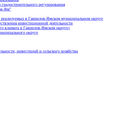
 градостроительного регулирования
ов-Ям"
еализуемых в Гаврилов-Ямском муниципальном округе
ествления инвестиционной деятельности
о климата в Гаврилов-Ямском округе»
ниципального округе
льности, инвестиций и сельского хозяйства