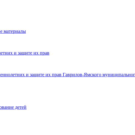
е материалы
етних и защите их прав
шеннолетних и защите их прав Гаврилов-Ямского муниципальног
ование детей