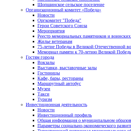
Шопшинское сельское поселение
Организационный комитет «Победа»
Новости
Оргкомитет "Победа"
Герои Советского Союза
Мероприятия
Реестр мемориальных памятников и воинских
Жилье ветеранам
75-летие Победы в Великой Отечественной в
Мемориал памяти к 70-летию Великой Побед
Гостям города
Вокзалы
Выставки, выставочные залы
Гостиницы
Кафе, бары, рестораны
Маршрутный автобус
Музеи
Такси
Туризм
Инвестиционная деятельность
Новости
Инвестиционный профиль
Общая информация о муниципальном образова
Параметры социально-экономического развит
Туристический потенциал муниципального о