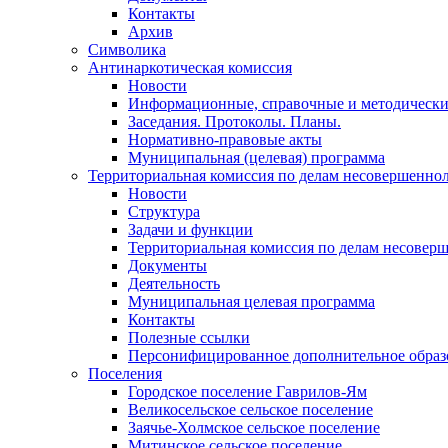
Контакты
Архив
Символика
Антинаркотическая комиссия
Новости
Информационные, справочные и методически
Заседания. Протоколы. Планы.
Нормативно-правовые акты
Муниципальная (целевая) программа
Территориальная комиссия по делам несовершеннол
Новости
Структура
Задачи и функции
Территориальная комиссия по делам несовер
Документы
Деятельность
Муниципальная целевая программа
Контакты
Полезные ссылки
Персонифицированное дополнительное образ
Поселения
Городское поселение Гаврилов-Ям
Великосельское сельское поселение
Заячье-Холмское сельское поселение
Митинское сельское поселение