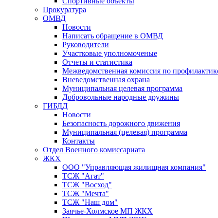
Спортивные объекты
Прокуратура
ОМВД
Новости
Написать обращение в ОМВД
Руководители
Участковые уполномоченые
Отчеты и статистика
Межведомственная комиссия по профилактик
Вневедомственная охрана
Муниципальная целевая программа
Добровольные народные дружины
ГИБДД
Новости
Безопасность дорожного движения
Муниципальная (целевая) программа
Контакты
Отдел Военного комиссариата
ЖКХ
ООО "Управляющая жилищная компания"
ТСЖ "Агат"
ТСЖ "Восход"
ТСЖ "Мечта"
ТСЖ "Наш дом"
Заячье-Холмское МП ЖКХ