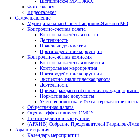
Шопшинское МУП ЖКХ
Фотогалерея
Видеогалерея
Самоуправление
Муниципальный Совет Гаврилов-Ямского МО
Контрольно-счетная палата
Контрольно-счётная палата
Деятельность
Правовые документы
Противодействие коррупции
Контрольно-счётная комиссия
Контрольно-счётная комиссия
Контрольные мероприятия
Противодействие коррупции
Экспертно-аналитическая работа
Деятельность
Прием граждан и обращения граждан, органи
Нормативные документы
Учетная политика и бухгалтерская отчетность
Общественная палата
Оценка эффективности ОМСУ
Противодействие коррупции
(АРХИВ) Собрание Представителей Гаврилов-Ямск
Администрация
Календарь мероприятий