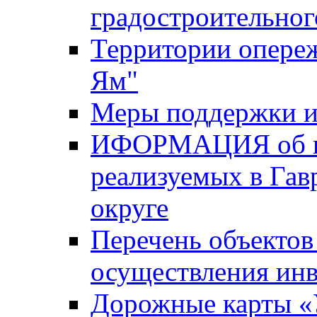
градостроительног
Территории опере
Ям"
Меры поддержки и
ИФОРМАЦИЯ об ин
реализуемых в Га
округе
Перечень объектов
осуществления ин
Дорожные карты «