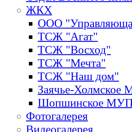
ЖКХ
ООО "Управляюща
ТСЖ "Агат"
ТСЖ "Восход"
ТСЖ "Мечта"
ТСЖ "Наш дом"
Заячье-Холмское
Шопшинское МУ
Фотогалерея
Видеогалерея