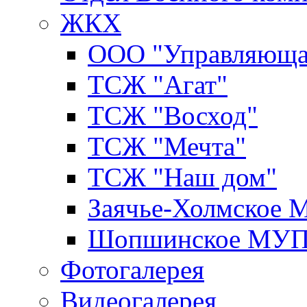
ЖКХ
ООО "Управляюща
ТСЖ "Агат"
ТСЖ "Восход"
ТСЖ "Мечта"
ТСЖ "Наш дом"
Заячье-Холмское
Шопшинское МУ
Фотогалерея
Видеогалерея