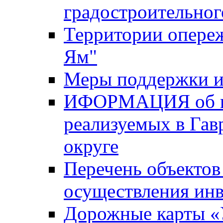
градостроительног
Территории опере
Ям"
Меры поддержки и
ИФОРМАЦИЯ об ин
реализуемых в Га
округе
Перечень объектов
осуществления ин
Дорожные карты «