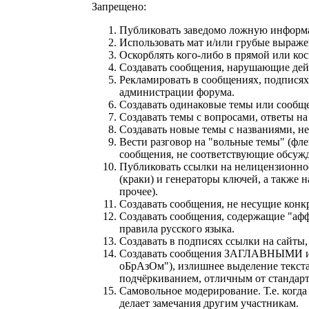
Запрещено:
Публиковать заведомо ложнyю инфоpм
Использовать мат и/или грубые выраже
Оскорблять кого-либо в прямой или ко
Создавать сообщения, наpyшающие дей
Рекламировать в сообщениях, подписях
администрации форума.
Создавать одинаковые темы или сообще
Создавать темы с вопросами, ответы на
Создавать новые темы с названиями, н
Вести разговор на "вольные темы" (фле
сообщения, не соответствующие обсужд
Публиковать ссылки на нелицензионное
(краки) и генераторы ключей, а также 
прочее).
Создавать сообщения, не несущие конк
Создавать сообщения, содержащие "афф
правила русского языка.
Создавать в подписях ссылки на сайты
Cоздавать сообщения ЗАГЛАВНЫМИ ил
оБрАзОм"), излишнее выделение текст
подчёркиванием, отличным от стандар
Самовольное модерирование. Т.е. когд
делает замечания другим участникам.