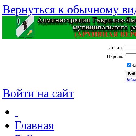
Вернуться к обычному ви
Логин:
Пароль:
З
Забы
Войти на сайт
Главная