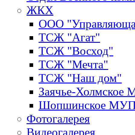
ЖКХ
ООО "Управляюща
ТСЖ "Агат"
ТСЖ "Восход"
ТСЖ "Мечта"
ТСЖ "Наш дом"
Заячье-Холмское
Шопшинское МУ
Фотогалерея
Видеогалерея