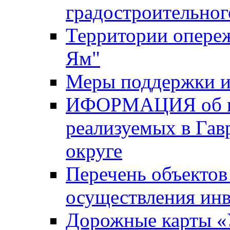
градостроительног
Территории опере
Ям"
Меры поддержки и
ИФОРМАЦИЯ об ин
реализуемых в Га
округе
Перечень объектов
осуществления ин
Дорожные карты «