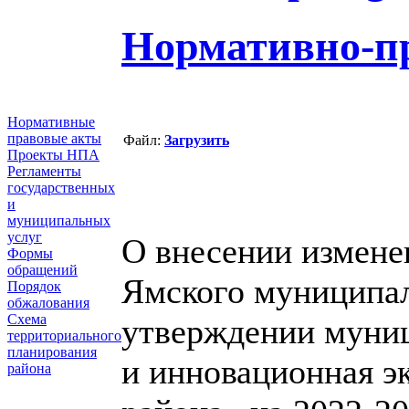
Нормативно-п
Нормативные
правовые акты
Файл:
Загрузить
Проекты НПА
Регламенты
государственных
и
муниципальных
услуг
О внесении измене
Формы
обращений
Ямского муниципал
Порядок
обжалования
Схема
утверждении муни
территориального
планирования
и инновационная э
района