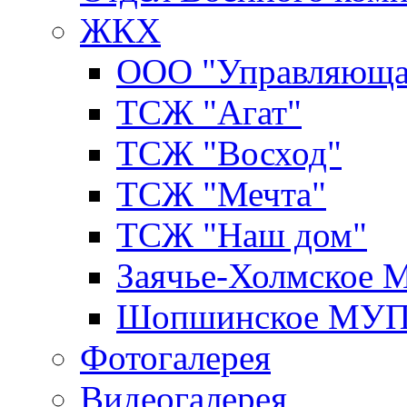
ЖКХ
ООО "Управляюща
ТСЖ "Агат"
ТСЖ "Восход"
ТСЖ "Мечта"
ТСЖ "Наш дом"
Заячье-Холмское
Шопшинское МУ
Фотогалерея
Видеогалерея