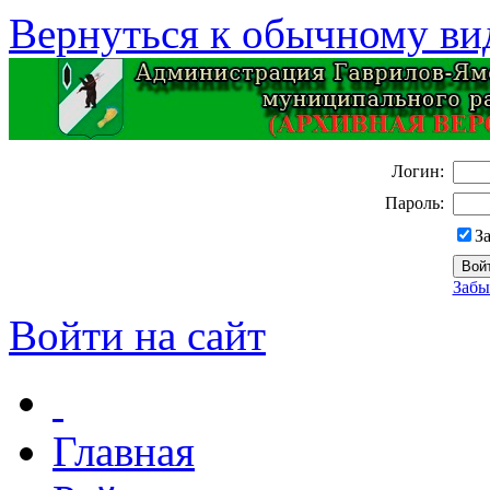
Вернуться к обычному ви
Логин:
Пароль:
З
Забы
Войти на сайт
Главная