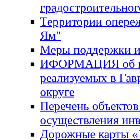
градостроительног
Территории опере
Ям"
Меры поддержки и
ИФОРМАЦИЯ об ин
реализуемых в Га
округе
Перечень объектов
осуществления ин
Дорожные карты «