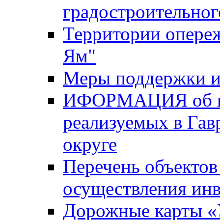
градостроительног
Территории опере
Ям"
Меры поддержки и
ИФОРМАЦИЯ об ин
реализуемых в Га
округе
Перечень объектов
осуществления ин
Дорожные карты «