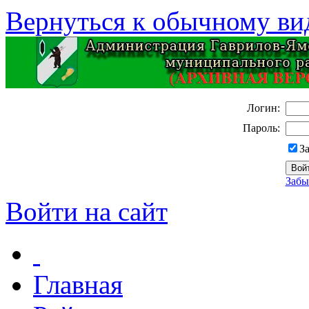
Вернуться к обычному ви
Логин:
Пароль:
З
Забы
Войти на сайт
Главная