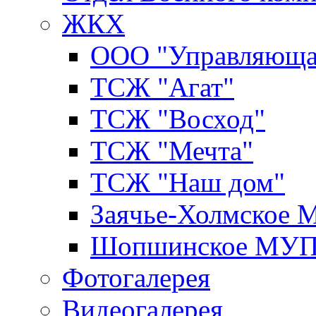
ЖКХ
ООО "Управляюща
ТСЖ "Агат"
ТСЖ "Восход"
ТСЖ "Мечта"
ТСЖ "Наш дом"
Заячье-Холмское
Шопшинское МУ
Фотогалерея
Видеогалерея