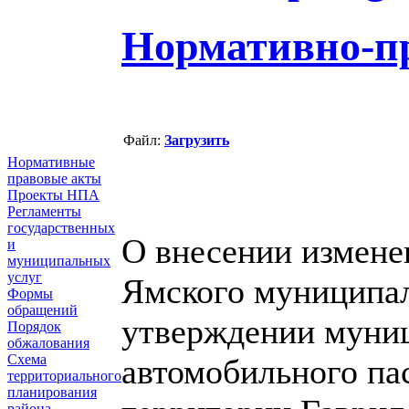
Нормативно-п
Файл:
Загрузить
Нормативные
правовые акты
Проекты НПА
Регламенты
государственных
О внесении измене
и
муниципальных
услуг
Ямского муниципал
Формы
обращений
утверждении муни
Порядок
обжалования
Схема
автомобильного па
территориального
планирования
района