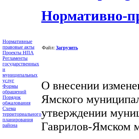
Нормативно-п
Нормативные
правовые акты
Файл:
Загрузить
Проекты НПА
Регламенты
государственных
и
муниципальных
услуг
О внесении измене
Формы
обращений
Ямского муниципал
Порядок
обжалования
Схема
утверждении муни
территориального
планирования
Гаврилов-Ямском м
района