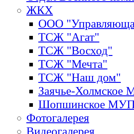
ЖКХ
ООО "Управляюща
ТСЖ "Агат"
ТСЖ "Восход"
ТСЖ "Мечта"
ТСЖ "Наш дом"
Заячье-Холмское
Шопшинское МУ
Фотогалерея
Видеогалерея