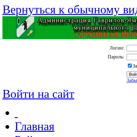
Вернуться к обычному ви
Логин:
Пароль:
З
Забы
Войти на сайт
Главная