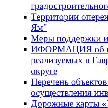
градостроительног
Территории опере
Ям"
Меры поддержки и
ИФОРМАЦИЯ об ин
реализуемых в Га
округе
Перечень объектов
осуществления ин
Дорожные карты «