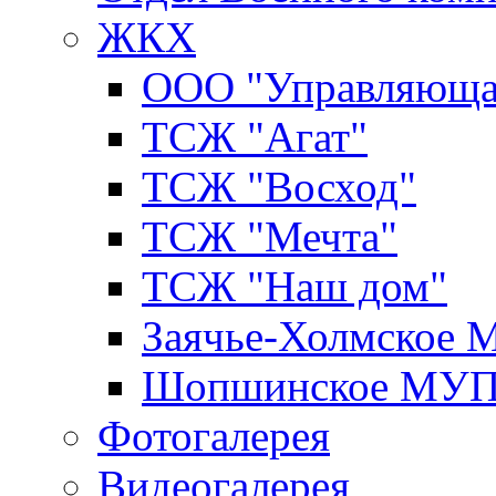
ЖКХ
ООО "Управляюща
ТСЖ "Агат"
ТСЖ "Восход"
ТСЖ "Мечта"
ТСЖ "Наш дом"
Заячье-Холмское
Шопшинское МУ
Фотогалерея
Видеогалерея