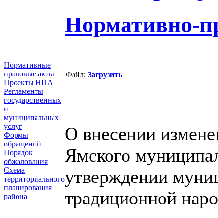
Нормативно-п
Нормативные
правовые акты
Файл:
Загрузить
Проекты НПА
Регламенты
государственных
и
муниципальных
услуг
О внесении измене
Формы
обращений
Ямского муниципал
Порядок
обжалования
Схема
утверждении муни
территориального
планирования
традиционной наро
района