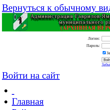
Вернуться к обычному ви
Логин:
Пароль:
З
Забы
Войти на сайт
Главная