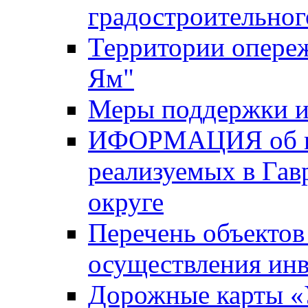
градостроительног
Территории опере
Ям"
Меры поддержки и
ИФОРМАЦИЯ об ин
реализуемых в Га
округе
Перечень объектов
осуществления ин
Дорожные карты «