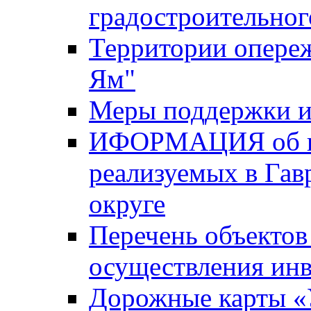
градостроительног
Территории опере
Ям"
Меры поддержки и
ИФОРМАЦИЯ об ин
реализуемых в Га
округе
Перечень объектов
осуществления ин
Дорожные карты «