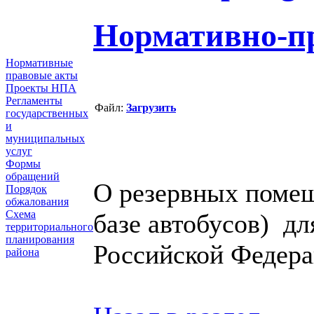
Нормативно-п
Нормативные
правовые акты
Проекты НПА
Регламенты
Файл:
Загрузить
государственных
и
муниципальных
услуг
Формы
обращений
О резервных поме
Порядок
обжалования
Схема
базе автобусов) дл
территориального
планирования
Российской Федера
района