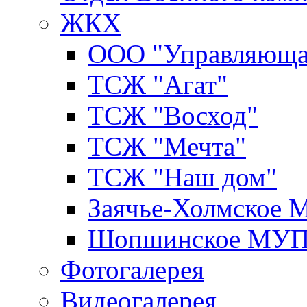
ЖКХ
ООО "Управляюща
ТСЖ "Агат"
ТСЖ "Восход"
ТСЖ "Мечта"
ТСЖ "Наш дом"
Заячье-Холмское
Шопшинское МУ
Фотогалерея
Видеогалерея