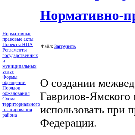
Нормативно-п
Нормативные
правовые акты
Проекты НПА
Файл:
Загрузить
Регламенты
государственных
и
муниципальных
услуг
Формы
О создании межвед
обращений
Порядок
Гаврилов-Ямского 
обжалования
Схема
территориального
использовать при 
планирования
района
Федерации.