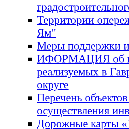
градостроительног
Территории опере
Ям"
Меры поддержки и
ИФОРМАЦИЯ об ин
реализуемых в Га
округе
Перечень объектов
осуществления ин
Дорожные карты «