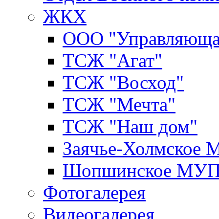
ЖКХ
ООО "Управляюща
ТСЖ "Агат"
ТСЖ "Восход"
ТСЖ "Мечта"
ТСЖ "Наш дом"
Заячье-Холмское
Шопшинское МУ
Фотогалерея
Видеогалерея